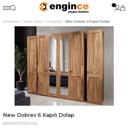
Anasayfa
Yatak Odası
Gardırop
New Dobrev 6 Kapılı Dolap
New Dobrev 6 Kapılı Dolap
(8680001690244)