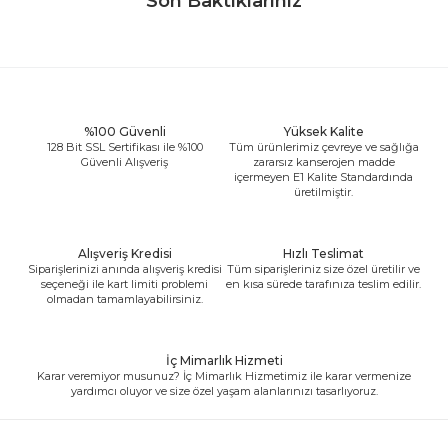
Son Baktıklarınız
%100 Güvenli
Yüksek Kalite
128 Bit SSL Sertifikası ile %100
Tüm ürünlerimiz çevreye ve sağlığa
Güvenli Alışveriş
zararsız kanserojen madde
içermeyen E1 Kalite Standardında
üretilmiştir.
Alışveriş Kredisi
Hızlı Teslimat
Siparişlerinizi anında alışveriş kredisi
Tüm siparişleriniz size özel üretilir ve
seçeneği ile kart limiti problemi
en kısa sürede tarafınıza teslim edilir.
olmadan tamamlayabilirsiniz.
İç Mimarlık Hizmeti
Karar veremiyor musunuz? İç Mimarlık Hizmetimiz ile karar vermenize
yardımcı oluyor ve size özel yaşam alanlarınızı tasarlıyoruz.