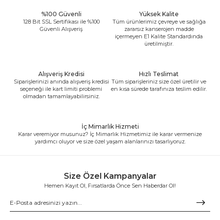
%100 Güvenli
Yüksek Kalite
128 Bit SSL Sertifikası ile %100
Tüm ürünlerimiz çevreye ve sağlığa
Güvenli Alışveriş
zararsız kanserojen madde
içermeyen E1 Kalite Standardında
üretilmiştir.
Alışveriş Kredisi
Hızlı Teslimat
Siparişlerinizi anında alışveriş kredisi
Tüm siparişleriniz size özel üretilir ve
seçeneği ile kart limiti problemi
en kısa sürede tarafınıza teslim edilir.
olmadan tamamlayabilirsiniz.
İç Mimarlık Hizmeti
Karar veremiyor musunuz? İç Mimarlık Hizmetimiz ile karar vermenize
yardımcı oluyor ve size özel yaşam alanlarınızı tasarlıyoruz.
Size Özel Kampanyalar
Hemen Kayıt Ol, Fırsatlarda Önce Sen Haberdar Ol!