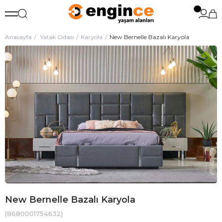
Anasayfa
Yatak Odası
Karyola
New Bernelle Bazalı Karyola
New Bernelle Bazalı Karyola
(8680001754632)