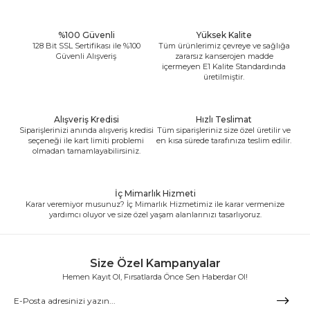
%100 Güvenli
Yüksek Kalite
128 Bit SSL Sertifikası ile %100
Tüm ürünlerimiz çevreye ve sağlığa
Güvenli Alışveriş
zararsız kanserojen madde
içermeyen E1 Kalite Standardında
üretilmiştir.
Alışveriş Kredisi
Hızlı Teslimat
Siparişlerinizi anında alışveriş kredisi
Tüm siparişleriniz size özel üretilir ve
seçeneği ile kart limiti problemi
en kısa sürede tarafınıza teslim edilir.
olmadan tamamlayabilirsiniz.
İç Mimarlık Hizmeti
Karar veremiyor musunuz? İç Mimarlık Hizmetimiz ile karar vermenize
yardımcı oluyor ve size özel yaşam alanlarınızı tasarlıyoruz.
Size Özel Kampanyalar
Hemen Kayıt Ol, Fırsatlarda Önce Sen Haberdar Ol!