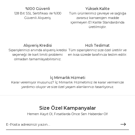
%100 Güvenli
Yüksek Kalite
128 Bit SSL Sertifikası ile %100
Tüm ürünlerimiz çevreye ve sağlığa
Güvenli Alışveriş
zararsız kanserojen madde
içermeyen E1 Kalite Standardında
üretilmiştir.
Alışveriş Kredisi
Hızlı Teslimat
Siparişlerinizi anında alışveriş kredisi
Tüm siparişleriniz size özel üretilir ve
seçeneği ile kart limiti problemi
en kısa sürede tarafınıza teslim edilir.
olmadan tamamlayabilirsiniz.
İç Mimarlık Hizmeti
Karar veremiyor musunuz? İç Mimarlık Hizmetimiz ile karar vermenize
yardımcı oluyor ve size özel yaşam alanlarınızı tasarlıyoruz.
Size Özel Kampanyalar
Hemen Kayıt Ol, Fırsatlarda Önce Sen Haberdar Ol!