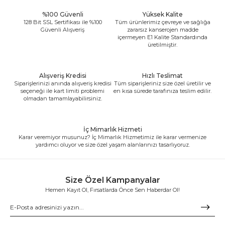
%100 Güvenli
Yüksek Kalite
128 Bit SSL Sertifikası ile %100
Tüm ürünlerimiz çevreye ve sağlığa
Güvenli Alışveriş
zararsız kanserojen madde
içermeyen E1 Kalite Standardında
üretilmiştir.
Alışveriş Kredisi
Hızlı Teslimat
Siparişlerinizi anında alışveriş kredisi
Tüm siparişleriniz size özel üretilir ve
seçeneği ile kart limiti problemi
en kısa sürede tarafınıza teslim edilir.
olmadan tamamlayabilirsiniz.
İç Mimarlık Hizmeti
Karar veremiyor musunuz? İç Mimarlık Hizmetimiz ile karar vermenize
yardımcı oluyor ve size özel yaşam alanlarınızı tasarlıyoruz.
Size Özel Kampanyalar
Hemen Kayıt Ol, Fırsatlarda Önce Sen Haberdar Ol!