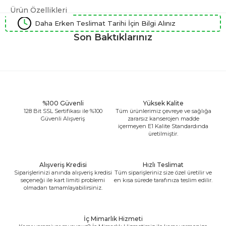
Ürün Özellikleri
Daha Erken Teslimat Tarihi İçin Bilgi Alınız
Son Baktıklarınız
%100 Güvenli
Yüksek Kalite
128 Bit SSL Sertifikası ile %100
Tüm ürünlerimiz çevreye ve sağlığa
Güvenli Alışveriş
zararsız kanserojen madde
içermeyen E1 Kalite Standardında
üretilmiştir.
Alışveriş Kredisi
Hızlı Teslimat
Siparişlerinizi anında alışveriş kredisi
Tüm siparişleriniz size özel üretilir ve
seçeneği ile kart limiti problemi
en kısa sürede tarafınıza teslim edilir.
olmadan tamamlayabilirsiniz.
İç Mimarlık Hizmeti