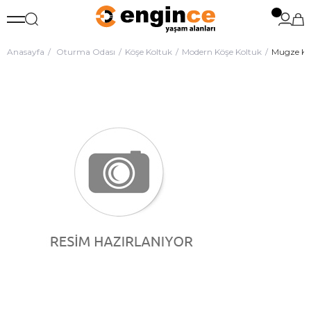
Anasayfa
Oturma Odası
Köşe Koltuk
Modern Köşe Koltuk
Mugze Kö