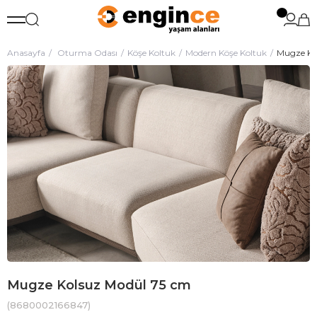
Anasayfa
Oturma Odası
Köşe Koltuk
Modern Köşe Koltuk
Mugze Ko
Mugze Kolsuz Modül 75 cm
(8680002166847)