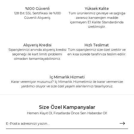
%100 Güvenli
Yüksek Kalite
128 Bit SSL Sertifikası ile %100
Tüm ürünlerimiz çevreye ve sağlığa
Güvenli Alışveriş
zararsız kanserojen madde
içermeyen E1 Kalite Standardında
üretilmiştir.
Alışveriş Kredisi
Hızlı Teslimat
Siparişlerinizi anında alışveriş kredisi
Tüm siparişleriniz size özel üretilir ve
seçeneği ile kart limiti problemi
en kısa sürede tarafınıza teslim edilir.
olmadan tamamlayabilirsiniz.
İç Mimarlık Hizmeti
Karar veremiyor musunuz? İç Mimarlık Hizmetimiz ile karar vermenize
yardımcı oluyor ve size özel yaşam alanlarınızı tasarlıyoruz.
Size Özel Kampanyalar
Hemen Kayıt Ol, Fırsatlarda Önce Sen Haberdar Ol!