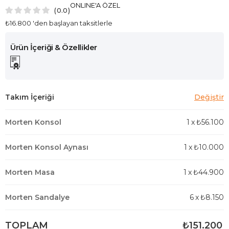
ONLINE'A ÖZEL
0.0
₺16.800
'den başlayan taksitlerle
Morten Konsol
1
x
₺56.100
Morten Konsol Aynası
1
x
₺10.000
Morten Masa
1
x
₺44.900
Morten Sandalye
6
x
₺8.150
TOPLAM
₺151.200