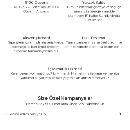
%100 Güvenli
Yüksek Kalite
128 Bit SSL Sertifikası ile %100
Tüm ürünlerimiz çevreye ve sağlığa
Güvenli Alışveriş
zararsız kanserojen madde
içermeyen E1 Kalite Standardında
üretilmiştir.
Alışveriş Kredisi
Hızlı Teslimat
Siparişlerinizi anında alışveriş kredisi
Tüm siparişleriniz size özel üretilir ve
seçeneği ile kart limiti problemi
en kısa sürede tarafınıza teslim edilir.
olmadan tamamlayabilirsiniz.
İç Mimarlık Hizmeti
Karar veremiyor musunuz? İç Mimarlık Hizmetimiz ile karar vermenize
yardımcı oluyor ve size özel yaşam alanlarınızı tasarlıyoruz.
Size Özel Kampanyalar
Hemen Kayıt Ol, Fırsatlarda Önce Sen Haberdar Ol!