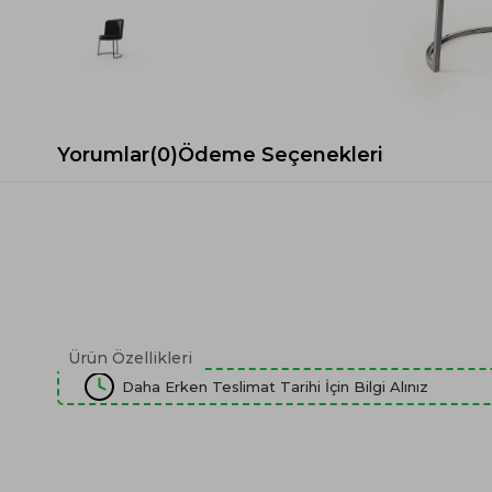
Spor Koltuk Takımı
Gri TV Ünitesi
Krem Koltuk Takımı
Beyaz TV Ünitesi
Gri Koltuk Takımı
Siyah TV Ünitesi
Büro Koltuk Takımı
Şömineli TV Ünitesi
Ev Tekstili
Dresuar
Yorumlar
(0)
Ödeme Seçenekleri
Duvar Ünitesi
TV Koltukları
Ürün Özellikleri
Daha Erken Teslimat Tarihi İçin Bilgi Alınız