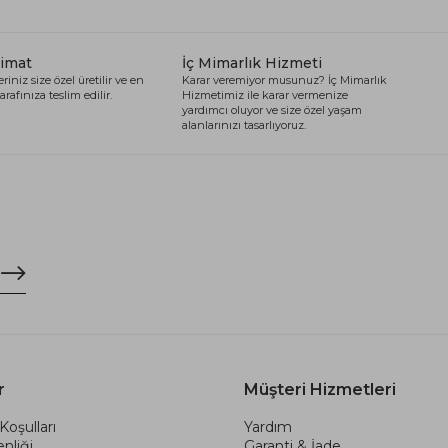
limat
İç Mimarlık Hizmeti
riniz size özel üretilir ve en
Karar veremiyor musunuz? İç Mimarlık
arafınıza teslim edilir.
Hizmetimiz ile karar vermenize
yardımcı oluyor ve size özel yaşam
alanlarınızı tasarlıyoruz.
r
Müşteri Hizmetleri
Koşulları
Yardım
nliği
Garanti & İade