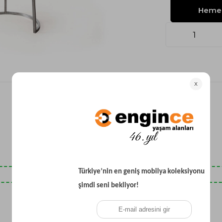
Yataklı Koltuk
Köşe Koltuk
Modern Köşe Koltuk
Ekonomik Köşe Koltuk
Mini Köşe Takımı
Gri Köşe Takımı
Bohem Köşe Takımı
Son Baktıklarınız