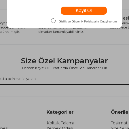
Alışveriş Kredisi
Hızlı Tes
eye ve sağlığa
Siparişlerinizi anında alışveriş kredisi
Tüm siparişle
 madde içermeyen
seçeneği ile kart limiti problemi
kısa sürede t
 üretilmiştir.
olmadan tamamlayabilirsiniz.
Size Özel Kampanyalar
Hemen Kayıt Ol, Fırsatlarda Önce Sen Haberdar Ol!
Kategoriler
Önerile
Koltuk Takımı
Teslimat 
şmesi
Yemek Odası
Site Güve