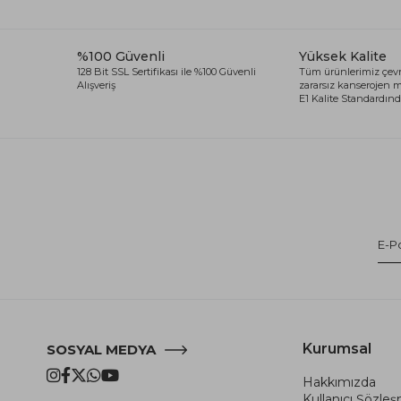
%100 Güvenli
Yüksek Kalite
128 Bit SSL Sertifikası ile %100 Güvenli
Tüm ürünlerimiz çevr
Alışveriş
zararsız kanserojen
E1 Kalite Standardında
Kurumsal
SOSYAL MEDYA
Hakkımızda
Kullanıcı Şözle