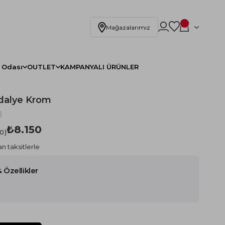
Mağazalarımız
 Odası
OUTLET
KAMPANYALI ÜRÜNLER
dalye Krom
)
₺8.150
.0
n taksitlerle