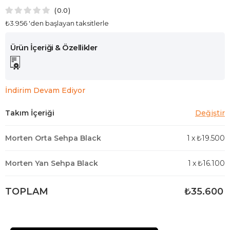
0.0
₺3.956
'den başlayan taksitlerle
İndirim Devam Ediyor
Morten Orta Sehpa Black
1
x
₺19.500
Morten Yan Sehpa Black
1
x
₺16.100
TOPLAM
₺35.600