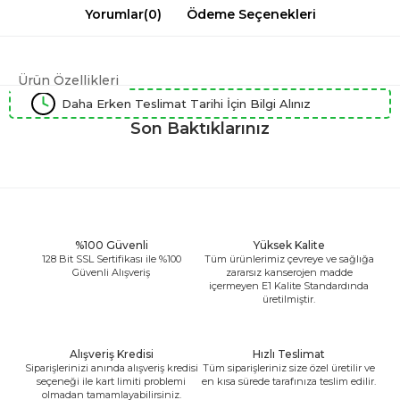
Yorumlar
(0)
Ödeme Seçenekleri
Ürün Özellikleri
Daha Erken Teslimat Tarihi İçin Bilgi Alınız
Son Baktıklarınız
%100 Güvenli
Yüksek Kalite
128 Bit SSL Sertifikası ile %100
Tüm ürünlerimiz çevreye ve sağlığa
Güvenli Alışveriş
zararsız kanserojen madde
içermeyen E1 Kalite Standardında
üretilmiştir.
Alışveriş Kredisi
Hızlı Teslimat
Siparişlerinizi anında alışveriş kredisi
Tüm siparişleriniz size özel üretilir ve
seçeneği ile kart limiti problemi
en kısa sürede tarafınıza teslim edilir.
olmadan tamamlayabilirsiniz.