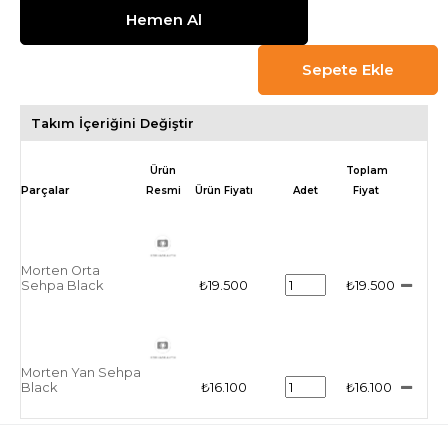
Takım İçeriğini Değiştir
Ürün
Toplam
Resmi
Ürün Fiyatı
Adet
Fiyat
Morten Orta
Sehpa Black
₺19.500
₺19.500
Morten Yan Sehpa
Black
₺16.100
₺16.100