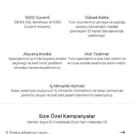
%100 Güvenli
Yüksek Kalite
128 Bit SSL Sertifikası ile %100
Tüm ürünlerimiz çevreye ve sağlığa
Güvenli Alışveriş
zararsız kanserojen madde
içermeyen E1 Kalite Standardında
üretilmiştir.
Alışveriş Kredisi
Hızlı Teslimat
Siparişlerinizi anında alışveriş kredisi
Tüm siparişleriniz size özel üretilir ve
seçeneği ile kart limiti problemi
en kısa sürede tarafınıza teslim edilir.
olmadan tamamlayabilirsiniz.
İç Mimarlık Hizmeti
Karar veremiyor musunuz? İç Mimarlık Hizmetimiz ile karar vermenize
yardımcı oluyor ve size özel yaşam alanlarınızı tasarlıyoruz.
Size Özel Kampanyalar
Hemen Kayıt Ol, Fırsatlarda Önce Sen Haberdar Ol!