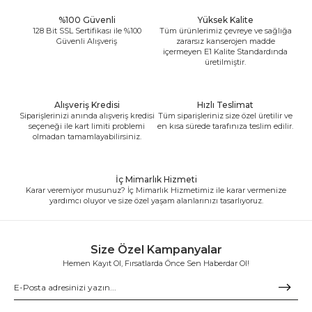
%100 Güvenli
Yüksek Kalite
128 Bit SSL Sertifikası ile %100
Tüm ürünlerimiz çevreye ve sağlığa
Güvenli Alışveriş
zararsız kanserojen madde
içermeyen E1 Kalite Standardında
üretilmiştir.
Alışveriş Kredisi
Hızlı Teslimat
Siparişlerinizi anında alışveriş kredisi
Tüm siparişleriniz size özel üretilir ve
seçeneği ile kart limiti problemi
en kısa sürede tarafınıza teslim edilir.
olmadan tamamlayabilirsiniz.
İç Mimarlık Hizmeti
Karar veremiyor musunuz? İç Mimarlık Hizmetimiz ile karar vermenize
yardımcı oluyor ve size özel yaşam alanlarınızı tasarlıyoruz.
Size Özel Kampanyalar
Hemen Kayıt Ol, Fırsatlarda Önce Sen Haberdar Ol!