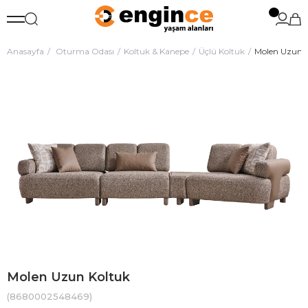
Anasayfa
Oturma Odası
Koltuk & Kanepe
Üçlü Koltuk
Molen Uzun 
Molen Uzun Koltuk
(8680002548469)