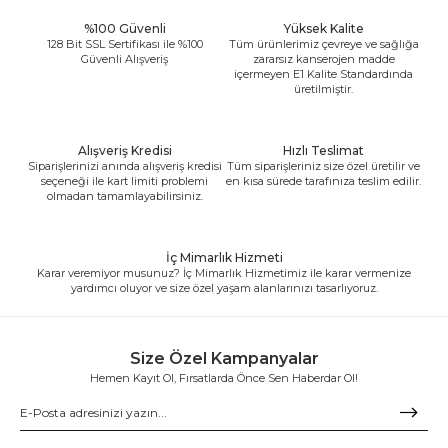
%100 Güvenli
Yüksek Kalite
128 Bit SSL Sertifikası ile %100
Tüm ürünlerimiz çevreye ve sağlığa
Güvenli Alışveriş
zararsız kanserojen madde
içermeyen E1 Kalite Standardında
üretilmiştir.
Alışveriş Kredisi
Hızlı Teslimat
Siparişlerinizi anında alışveriş kredisi
Tüm siparişleriniz size özel üretilir ve
seçeneği ile kart limiti problemi
en kısa sürede tarafınıza teslim edilir.
olmadan tamamlayabilirsiniz.
İç Mimarlık Hizmeti
Karar veremiyor musunuz? İç Mimarlık Hizmetimiz ile karar vermenize
yardımcı oluyor ve size özel yaşam alanlarınızı tasarlıyoruz.
Size Özel Kampanyalar
Hemen Kayıt Ol, Fırsatlarda Önce Sen Haberdar Ol!