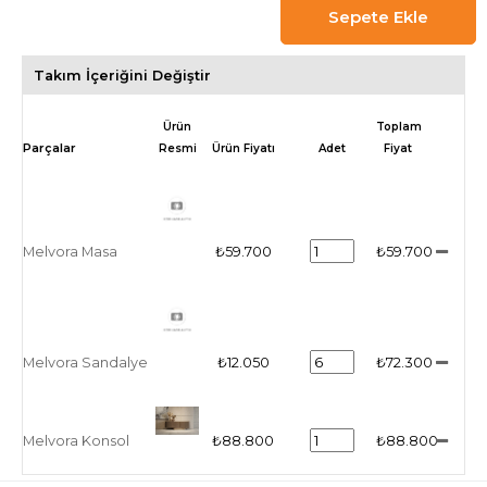
Takım İçeriğini Değiştir
Ürün
Toplam
Resmi
Ürün Fiyatı
Adet
Fiyat
Melvora Masa
₺59.700
₺59.700
Melvora Sandalye
₺12.050
₺72.300
Melvora Konsol
₺88.800
₺88.800