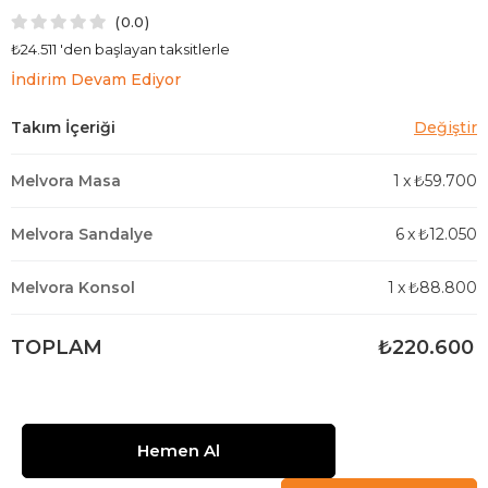
0.0
₺24.511
'den başlayan taksitlerle
İndirim Devam Ediyor
Melvora Masa
1
x
₺59.700
Melvora Sandalye
6
x
₺12.050
Melvora Konsol
1
x
₺88.800
TOPLAM
₺220.600