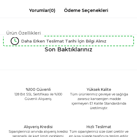
Yorumlar
(0)
Ödeme Seçenekleri
Ürün Özellikleri
Daha Erken Teslimat Tarihi İçin Bilgi Alınız
Son Baktıklarınız
%100 Güvenli
Yüksek Kalite
128 Bit SSL Sertifikası ile %100
Tüm ürünlerimiz çevreye ve sağlığa
Güvenli Alışveriş
zararsız kanserojen madde
içermeyen E1 Kalite Standardında
üretilmiştir.
Alışveriş Kredisi
Hızlı Teslimat
Siparişlerinizi anında alışveriş kredisi
Tüm siparişleriniz size özel üretilir ve
seçeneği ile kart limiti problemi
en kısa sürede tarafınıza teslim edilir.