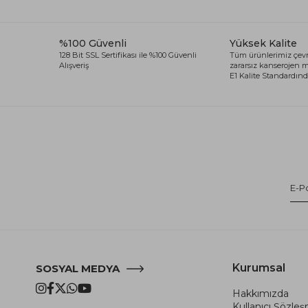
%100 Güvenli
Yüksek Kalite
128 Bit SSL Sertifikası ile %100 Güvenli
Tüm ürünlerimiz çevr
Alışveriş
zararsız kanserojen
E1 Kalite Standardında
Kurumsal
SOSYAL MEDYA
Hakkımızda
Kullanıcı Şözle