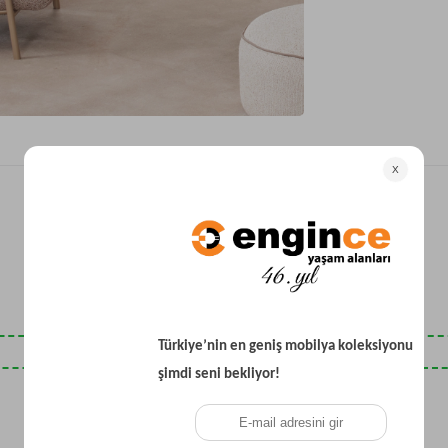
Yataklı Koltuk
Köşe Koltuk
Modern Köşe Koltuk
Ekonomik Köşe Koltuk
Mini Köşe Takımı
Gri Köşe Takımı
Bohem Köşe Takımı
Son Baktıklarınız