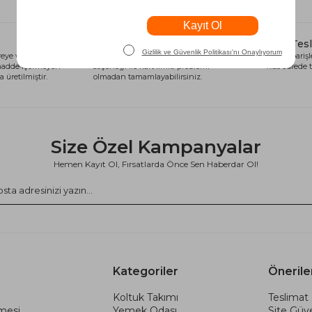
Alışveriş Kredisi
Hızlı Tes
eye ve sağlığa
Siparişlerinizi anında alışveriş kredisi
Tüm siparişle
 madde içermeyen
seçeneği ile kart limiti problemi
kısa sürede t
 üretilmiştir.
olmadan tamamlayabilirsiniz.
Size Özel Kampanyalar
Hemen Kayıt Ol, Fırsatlarda Önce Sen Haberdar Ol!
Kategoriler
Önerile
Koltuk Takımı
Teslimat 
şmesi
Yemek Odası
Site Güve