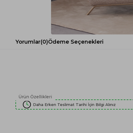
Spor Koltuk Takımı
Gri TV Ünitesi
Krem Koltuk Takımı
Beyaz TV Ünitesi
Gri Koltuk Takımı
Siyah TV Ünitesi
Büro Koltuk Takımı
Şömineli TV Ünitesi
Ev Tekstili
Dresuar
Yorumlar
(0)
Ödeme Seçenekleri
Duvar Ünitesi
TV Koltukları
Ürün Özellikleri
Daha Erken Teslimat Tarihi İçin Bilgi Alınız