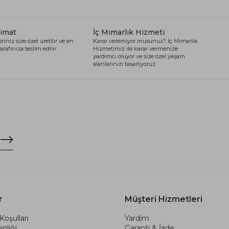
limat
İç Mimarlık Hizmeti
riniz size özel üretilir ve en
Karar veremiyor musunuz? İç Mimarlık
arafınıza teslim edilir.
Hizmetimiz ile karar vermenize
yardımcı oluyor ve size özel yaşam
alanlarınızı tasarlıyoruz.
r
Müşteri Hizmetleri
Koşulları
Yardım
nliği
Garanti & İade