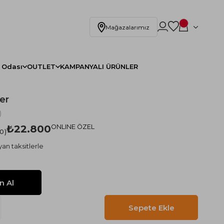
Mağazalarımız
 Odası
OUTLET
KAMPANYALI ÜRÜNLER
er
)
₺22.800
ONLINE ÖZEL
.0
an taksitlerle