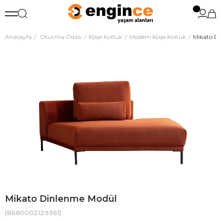
Anasayfa
Oturma Odası
Köşe Koltuk
Modern Köşe Koltuk
Mikato D
Mikato Dinlenme Modül
(8680002129361)