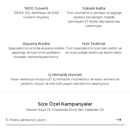
%100 Güvenli
Yüksek Kalite
128 Bit SSL Sertifikası ile %100
Tüm ürünlerimiz çevreye ve sağlığa
Güvenli Alışveriş
zararsız kanserojen madde
içermeyen E1 Kalite Standardında
üretilmiştir.
Alışveriş Kredisi
Hızlı Teslimat
Siparişlerinizi anında alışveriş kredisi
Tüm siparişleriniz size özel üretilir ve
seçeneği ile kart limiti problemi
en kısa sürede tarafınıza teslim edilir.
olmadan tamamlayabilirsiniz.
İç Mimarlık Hizmeti
Karar veremiyor musunuz? İç Mimarlık Hizmetimiz ile karar vermenize
yardımcı oluyor ve size özel yaşam alanlarınızı tasarlıyoruz.
Size Özel Kampanyalar
Hemen Kayıt Ol, Fırsatlarda Önce Sen Haberdar Ol!