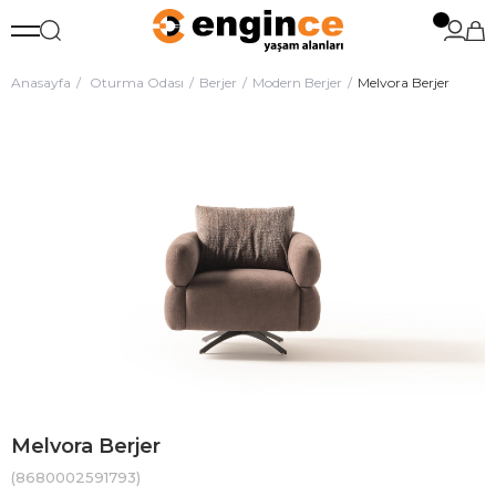
Anasayfa
Oturma Odası
Berjer
Modern Berjer
Melvora Berjer
Melvora Berjer
(8680002591793)