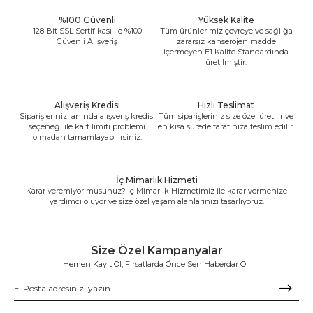
%100 Güvenli
Yüksek Kalite
128 Bit SSL Sertifikası ile %100
Tüm ürünlerimiz çevreye ve sağlığa
Güvenli Alışveriş
zararsız kanserojen madde
içermeyen E1 Kalite Standardında
üretilmiştir.
Alışveriş Kredisi
Hızlı Teslimat
Siparişlerinizi anında alışveriş kredisi
Tüm siparişleriniz size özel üretilir ve
seçeneği ile kart limiti problemi
en kısa sürede tarafınıza teslim edilir.
olmadan tamamlayabilirsiniz.
İç Mimarlık Hizmeti
Karar veremiyor musunuz? İç Mimarlık Hizmetimiz ile karar vermenize
yardımcı oluyor ve size özel yaşam alanlarınızı tasarlıyoruz.
Size Özel Kampanyalar
Hemen Kayıt Ol, Fırsatlarda Önce Sen Haberdar Ol!