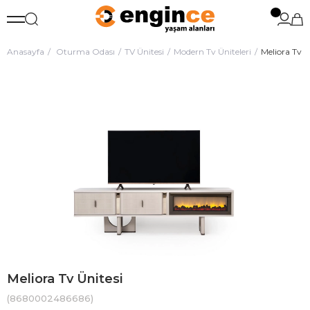
Anasayfa
Oturma Odası
TV Ünitesi
Modern Tv Üniteleri
Meliora Tv Ü
Meliora Tv Ünitesi
(8680002486686)