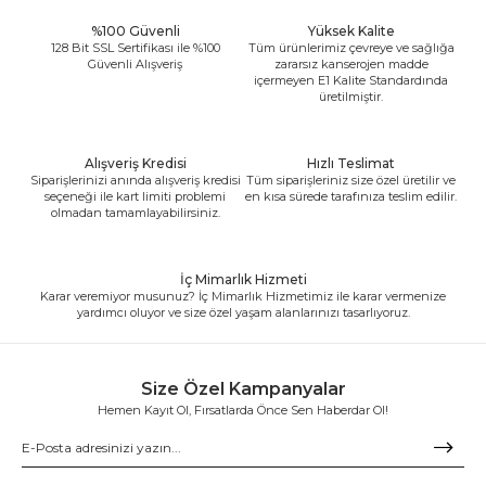
%100 Güvenli
Yüksek Kalite
128 Bit SSL Sertifikası ile %100
Tüm ürünlerimiz çevreye ve sağlığa
Güvenli Alışveriş
zararsız kanserojen madde
içermeyen E1 Kalite Standardında
üretilmiştir.
Alışveriş Kredisi
Hızlı Teslimat
Siparişlerinizi anında alışveriş kredisi
Tüm siparişleriniz size özel üretilir ve
seçeneği ile kart limiti problemi
en kısa sürede tarafınıza teslim edilir.
olmadan tamamlayabilirsiniz.
İç Mimarlık Hizmeti
Karar veremiyor musunuz? İç Mimarlık Hizmetimiz ile karar vermenize
yardımcı oluyor ve size özel yaşam alanlarınızı tasarlıyoruz.
Size Özel Kampanyalar
Hemen Kayıt Ol, Fırsatlarda Önce Sen Haberdar Ol!