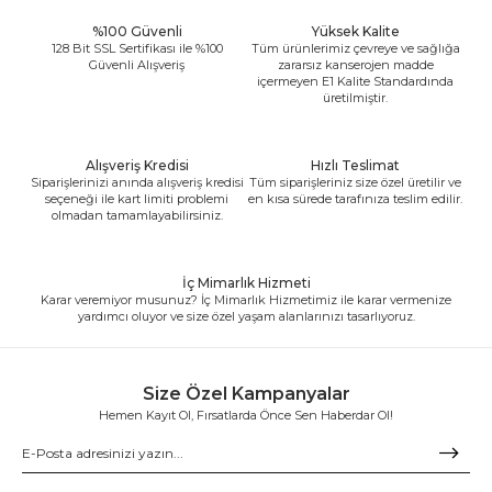
%100 Güvenli
Yüksek Kalite
128 Bit SSL Sertifikası ile %100
Tüm ürünlerimiz çevreye ve sağlığa
Güvenli Alışveriş
zararsız kanserojen madde
içermeyen E1 Kalite Standardında
üretilmiştir.
Alışveriş Kredisi
Hızlı Teslimat
Siparişlerinizi anında alışveriş kredisi
Tüm siparişleriniz size özel üretilir ve
seçeneği ile kart limiti problemi
en kısa sürede tarafınıza teslim edilir.
olmadan tamamlayabilirsiniz.
İç Mimarlık Hizmeti
Karar veremiyor musunuz? İç Mimarlık Hizmetimiz ile karar vermenize
yardımcı oluyor ve size özel yaşam alanlarınızı tasarlıyoruz.
Size Özel Kampanyalar
Hemen Kayıt Ol, Fırsatlarda Önce Sen Haberdar Ol!