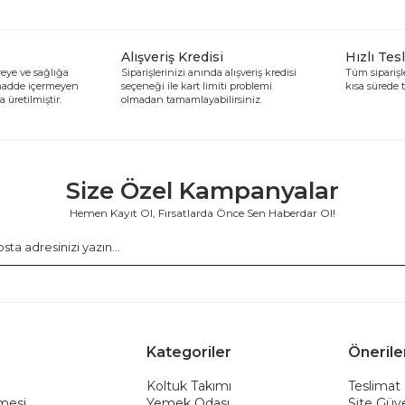
Alışveriş Kredisi
Hızlı Tes
eye ve sağlığa
Siparişlerinizi anında alışveriş kredisi
Tüm siparişle
 madde içermeyen
seçeneği ile kart limiti problemi
kısa sürede t
 üretilmiştir.
olmadan tamamlayabilirsiniz.
Size Özel Kampanyalar
Hemen Kayıt Ol, Fırsatlarda Önce Sen Haberdar Ol!
Kategoriler
Önerile
Koltuk Takımı
Teslimat 
şmesi
Yemek Odası
Site Güve