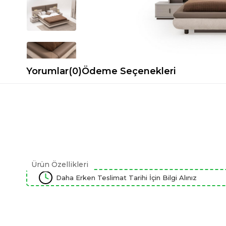
Spor Koltuk Takımı
Gri TV Ünitesi
Krem Koltuk Takımı
Beyaz TV Ünitesi
Gri Koltuk Takımı
Siyah TV Ünitesi
Büro Koltuk Takımı
Şömineli TV Ünitesi
Ev Tekstili
Dresuar
Yorumlar
(0)
Ödeme Seçenekleri
Duvar Ünitesi
TV Koltukları
Ürün Özellikleri
Daha Erken Teslimat Tarihi İçin Bilgi Alınız