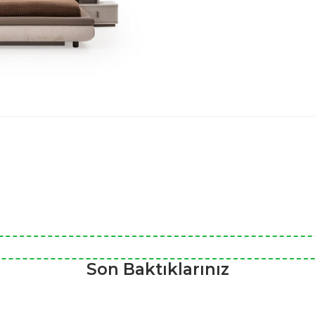
Yataklı Koltuk
Köşe Koltuk
Modern Köşe Koltuk
Ekonomik Köşe Koltuk
Mini Köşe Takımı
Gri Köşe Takımı
Bohem Köşe Takımı
Son Baktıklarınız