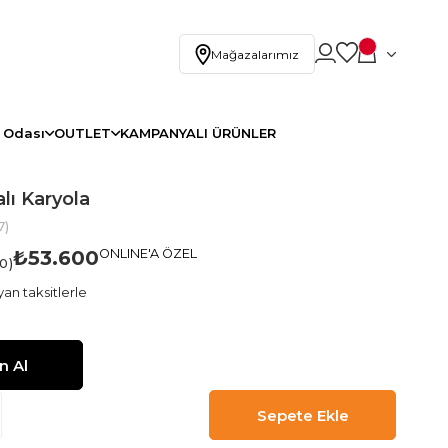
Mağazalarımız
 Odası
OUTLET
KAMPANYALI ÜRÜNLER
lı Karyola
7)
₺53.600
ONLINE'A ÖZEL
.0
an taksitlerle