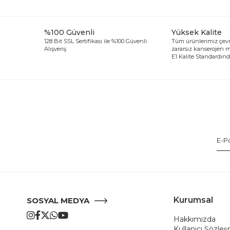
%100 Güvenli
Yüksek Kalite
128 Bit SSL Sertifikası ile %100 Güvenli
Tüm ürünlerimiz çevr
Alışveriş
zararsız kanserojen
E1 Kalite Standardında
Kurumsal
SOSYAL MEDYA
Hakkımızda
Kullanıcı Şözle