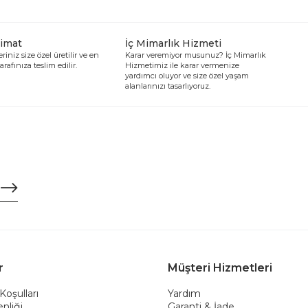
limat
İç Mimarlık Hizmeti
riniz size özel üretilir ve en
Karar veremiyor musunuz? İç Mimarlık
arafınıza teslim edilir.
Hizmetimiz ile karar vermenize
yardımcı oluyor ve size özel yaşam
alanlarınızı tasarlıyoruz.
r
Müşteri Hizmetleri
Koşulları
Yardım
nliği
Garanti & İade