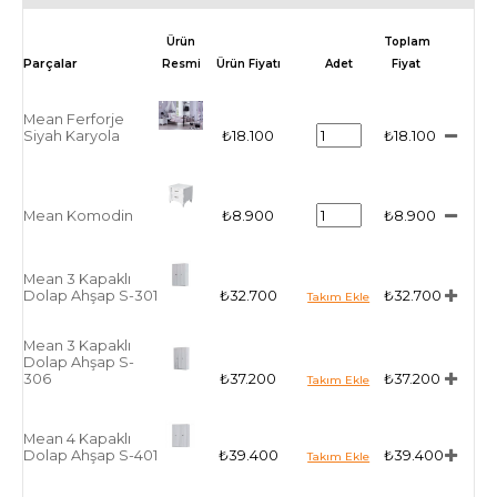
Ürün
Toplam
Resmi
Ürün Fiyatı
Adet
Fiyat
Mean Ferforje
Siyah Karyola
₺18.100
₺18.100
Mean Komodin
₺8.900
₺8.900
Mean 3 Kapaklı
Dolap Ahşap S-301
₺32.700
₺32.700
Mean 3 Kapaklı
Dolap Ahşap S-
306
₺37.200
₺37.200
Mean 4 Kapaklı
Dolap Ahşap S-401
₺39.400
₺39.400