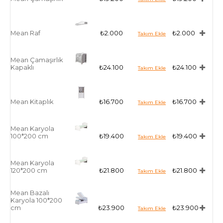
Mean Raf
₺2.000
₺2.000
Mean Çamaşırlık
Kapaklı
₺24.100
₺24.100
Mean Kitaplık
₺16.700
₺16.700
Mean Karyola
100*200 cm
₺19.400
₺19.400
Mean Karyola
120*200 cm
₺21.800
₺21.800
Mean Bazalı
Karyola 100*200
cm
₺23.900
₺23.900