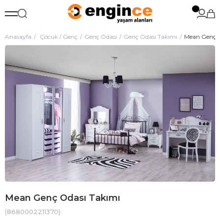
Anasayfa
Çocuk / Genç
Genç Odası
Genç Odası Takımı
Mean Genç O
Mean Genç Odası Takımı
(8680002211370)