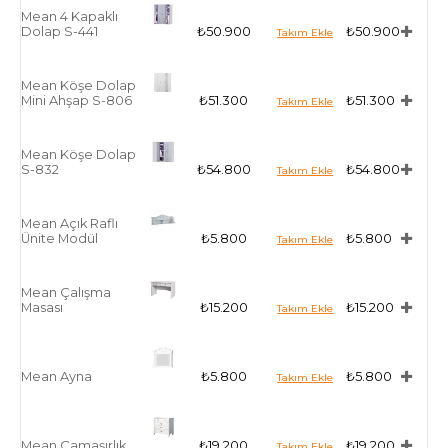
Mean 4 Kapaklı
Dolap S-441
₺50.900
₺50.900
Mean Köşe Dolap
Mini Ahşap S-806
₺51.300
₺51.300
Mean Köşe Dolap
S-832
₺54.800
₺54.800
Mean Açık Raflı
Ünite Modül
₺5.800
₺5.800
Mean Çalışma
Masası
₺15.200
₺15.200
Mean Ayna
₺5.800
₺5.800
Mean Çamaşırlık
₺19.200
₺19.200