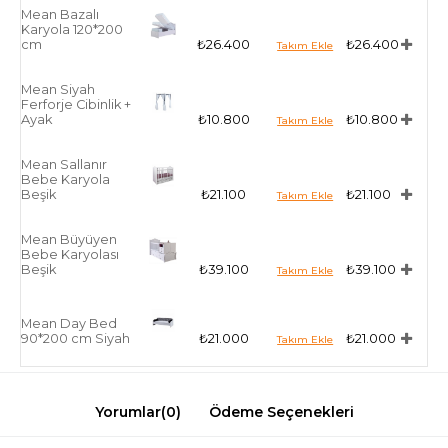
Mean Bazalı
Karyola 120*200
cm
₺26.400
₺26.400
Mean Siyah
Ferforje Cibinlik +
Ayak
₺10.800
₺10.800
Mean Sallanır
Bebe Karyola
Beşik
₺21.100
₺21.100
Mean Büyüyen
Bebe Karyolası
Beşik
₺39.100
₺39.100
Mean Day Bed
90*200 cm Siyah
₺21.000
₺21.000
Yorumlar
(0)
Ödeme Seçenekleri