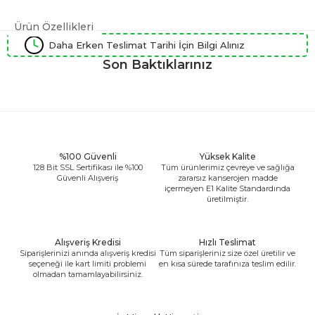
Ürün Özellikleri
Daha Erken Teslimat Tarihi İçin Bilgi Alınız
Son Baktıklarınız
%100 Güvenli
Yüksek Kalite
128 Bit SSL Sertifikası ile %100
Tüm ürünlerimiz çevreye ve sağlığa
Güvenli Alışveriş
zararsız kanserojen madde
içermeyen E1 Kalite Standardında
üretilmiştir.
Alışveriş Kredisi
Hızlı Teslimat
Siparişlerinizi anında alışveriş kredisi
Tüm siparişleriniz size özel üretilir ve
seçeneği ile kart limiti problemi
en kısa sürede tarafınıza teslim edilir.
olmadan tamamlayabilirsiniz.