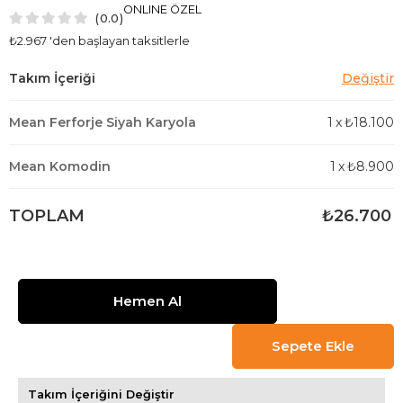
ONLINE ÖZEL
0.0
₺2.967
'den başlayan taksitlerle
Mean Ferforje Siyah Karyola
1
x
₺18.100
Mean Komodin
1
x
₺8.900
TOPLAM
₺26.700
Takım İçeriğini Değiştir