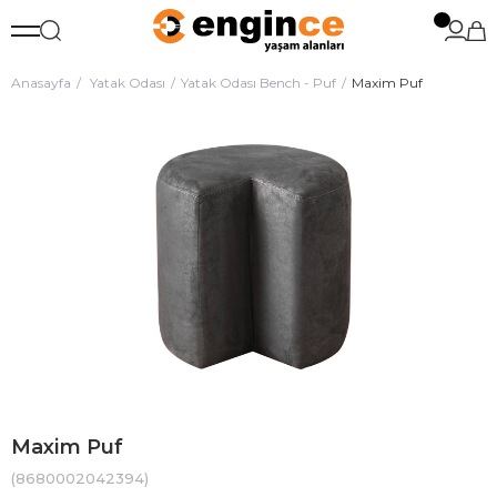
Anasayfa
Yatak Odası
Yatak Odası Bench - Puf
Maxim Puf
Maxim Puf
(8680002042394)