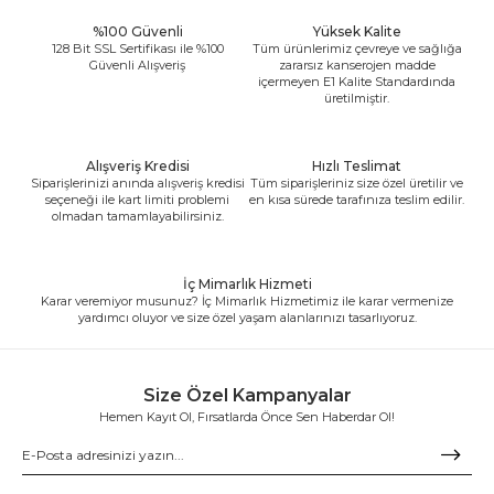
%100 Güvenli
Yüksek Kalite
128 Bit SSL Sertifikası ile %100
Tüm ürünlerimiz çevreye ve sağlığa
Güvenli Alışveriş
zararsız kanserojen madde
içermeyen E1 Kalite Standardında
üretilmiştir.
Alışveriş Kredisi
Hızlı Teslimat
Siparişlerinizi anında alışveriş kredisi
Tüm siparişleriniz size özel üretilir ve
seçeneği ile kart limiti problemi
en kısa sürede tarafınıza teslim edilir.
olmadan tamamlayabilirsiniz.
İç Mimarlık Hizmeti
Karar veremiyor musunuz? İç Mimarlık Hizmetimiz ile karar vermenize
yardımcı oluyor ve size özel yaşam alanlarınızı tasarlıyoruz.
Size Özel Kampanyalar
Hemen Kayıt Ol, Fırsatlarda Önce Sen Haberdar Ol!