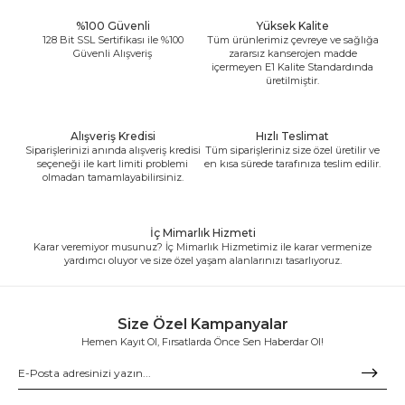
%100 Güvenli
Yüksek Kalite
128 Bit SSL Sertifikası ile %100
Tüm ürünlerimiz çevreye ve sağlığa
Güvenli Alışveriş
zararsız kanserojen madde
içermeyen E1 Kalite Standardında
üretilmiştir.
Alışveriş Kredisi
Hızlı Teslimat
Siparişlerinizi anında alışveriş kredisi
Tüm siparişleriniz size özel üretilir ve
seçeneği ile kart limiti problemi
en kısa sürede tarafınıza teslim edilir.
olmadan tamamlayabilirsiniz.
İç Mimarlık Hizmeti
Karar veremiyor musunuz? İç Mimarlık Hizmetimiz ile karar vermenize
yardımcı oluyor ve size özel yaşam alanlarınızı tasarlıyoruz.
Size Özel Kampanyalar
Hemen Kayıt Ol, Fırsatlarda Önce Sen Haberdar Ol!