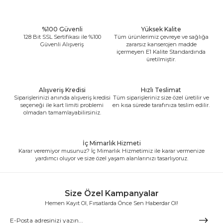
%100 Güvenli
Yüksek Kalite
128 Bit SSL Sertifikası ile %100
Tüm ürünlerimiz çevreye ve sağlığa
Güvenli Alışveriş
zararsız kanserojen madde
içermeyen E1 Kalite Standardında
üretilmiştir.
Alışveriş Kredisi
Hızlı Teslimat
Siparişlerinizi anında alışveriş kredisi
Tüm siparişleriniz size özel üretilir ve
seçeneği ile kart limiti problemi
en kısa sürede tarafınıza teslim edilir.
olmadan tamamlayabilirsiniz.
İç Mimarlık Hizmeti
Karar veremiyor musunuz? İç Mimarlık Hizmetimiz ile karar vermenize
yardımcı oluyor ve size özel yaşam alanlarınızı tasarlıyoruz.
Size Özel Kampanyalar
Hemen Kayıt Ol, Fırsatlarda Önce Sen Haberdar Ol!