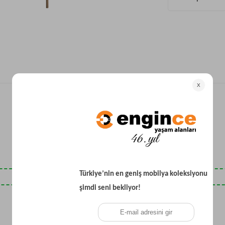
Yataklı Koltuk
Köşe Koltuk
Modern Köşe Koltuk
Ekonomik Köşe Koltuk
Mini Köşe Takımı
Gri Köşe Takımı
Bohem Köşe Takımı
Son Baktıklarınız