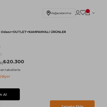
Mağazalarımız
 Odası
OUTLET
KAMPANYALI ÜRÜNLER
r
)
₺20.300
.0
an taksitlerle
Ediyor