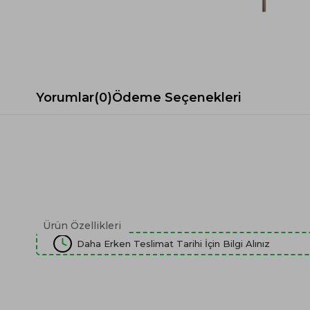
Spor Koltuk Takımı
Gri TV Ünitesi
Krem Koltuk Takımı
Beyaz TV Ünitesi
Gri Koltuk Takımı
Siyah TV Ünitesi
Büro Koltuk Takımı
Şömineli TV Ünitesi
Ev Tekstili
Dresuar
Yorumlar
(0)
Ödeme Seçenekleri
Duvar Ünitesi
TV Koltukları
Ürün Özellikleri
Daha Erken Teslimat Tarihi İçin Bilgi Alınız