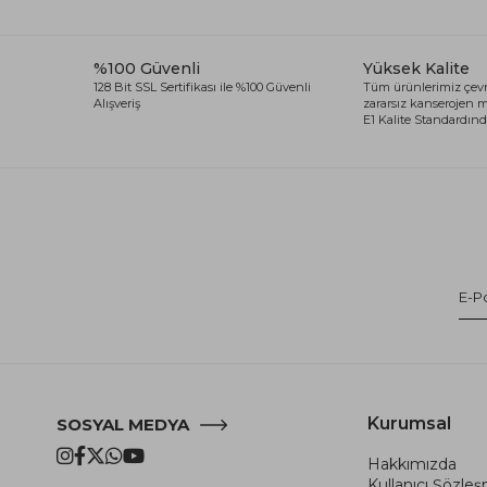
%100 Güvenli
Yüksek Kalite
128 Bit SSL Sertifikası ile %100 Güvenli
Tüm ürünlerimiz çevr
Alışveriş
zararsız kanserojen
E1 Kalite Standardında
Kurumsal
SOSYAL MEDYA
Hakkımızda
Kullanıcı Şözle