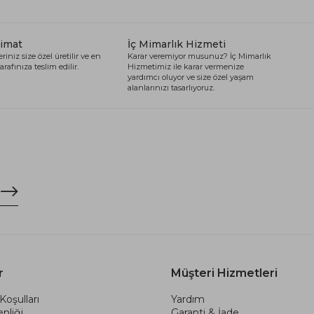
limat
İç Mimarlık Hizmeti
riniz size özel üretilir ve en
Karar veremiyor musunuz? İç Mimarlık
arafınıza teslim edilir.
Hizmetimiz ile karar vermenize
yardımcı oluyor ve size özel yaşam
alanlarınızı tasarlıyoruz.
r
Müşteri Hizmetleri
Koşulları
Yardım
nliği
Garanti & İade