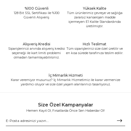
%100 Güvenli
Yüksek Kalite
128 Bit SSL Sertifikası ile %100
Tüm ürünlerimiz çevreye ve sağlığa
Güvenli Alışveriş
zararsız kanserojen madde
içermeyen E1 Kalite Standardında
üretilmiştir.
Alışveriş Kredisi
Hızlı Teslimat
Siparişlerinizi anında alışveriş kredisi
Tüm siparişleriniz size özel üretilir ve
seçeneği ile kart limiti problemi
en kısa sürede tarafınıza teslim edilir.
olmadan tamamlayabilirsiniz.
İç Mimarlık Hizmeti
Karar veremiyor musunuz? İç Mimarlık Hizmetimiz ile karar vermenize
yardımcı oluyor ve size özel yaşam alanlarınızı tasarlıyoruz.
Size Özel Kampanyalar
Hemen Kayıt Ol, Fırsatlarda Önce Sen Haberdar Ol!