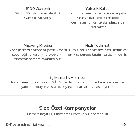
%100 Güvenli
Yüksek Kalite
128 Bit SSL Sertifikası ile %100
Tüm ürünlerimiz çevreye ve sağlığa
Güvenli Alışveriş
zararsız kanserojen madde
içermeyen E1 Kalite Standardında
üretilmiştir.
Alışveriş Kredisi
Hızlı Teslimat
Siparişlerinizi anında alışveriş kredisi
Tüm siparişleriniz size özel üretilir ve
seçeneği ile kart limiti problemi
en kısa sürede tarafınıza teslim edilir.
olmadan tamamlayabilirsiniz.
İç Mimarlık Hizmeti
Karar veremiyor musunuz? İç Mimarlık Hizmetimiz ile karar vermenize
yardımcı oluyor ve size özel yaşam alanlarınızı tasarlıyoruz.
Size Özel Kampanyalar
Hemen Kayıt Ol, Fırsatlarda Önce Sen Haberdar Ol!