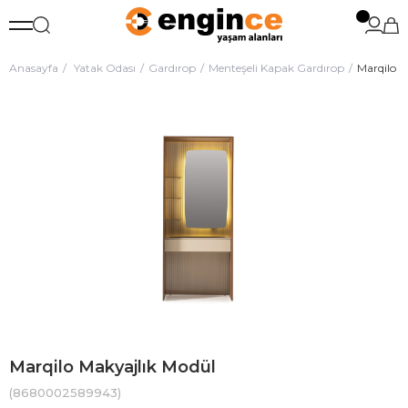
Anasayfa
Yatak Odası
Gardırop
Menteşeli Kapak Gardırop
Marqilo M
Marqilo Makyajlık Modül
(8680002589943)