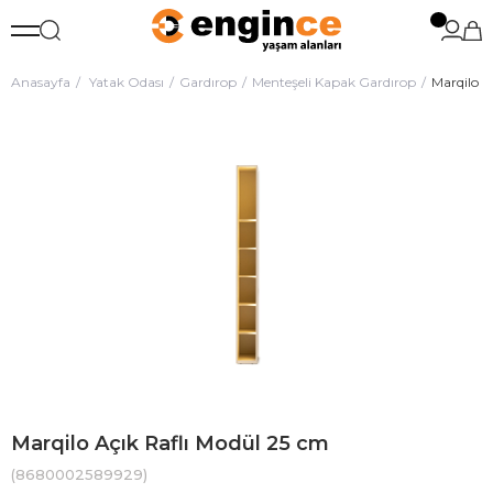
Anasayfa
Yatak Odası
Gardırop
Menteşeli Kapak Gardırop
Marqilo A
Marqilo Açık Raflı Modül 25 cm
(8680002589929)