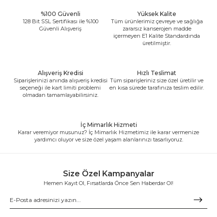
%100 Güvenli
Yüksek Kalite
128 Bit SSL Sertifikası ile %100
Tüm ürünlerimiz çevreye ve sağlığa
Güvenli Alışveriş
zararsız kanserojen madde
içermeyen E1 Kalite Standardında
üretilmiştir.
Alışveriş Kredisi
Hızlı Teslimat
Siparişlerinizi anında alışveriş kredisi
Tüm siparişleriniz size özel üretilir ve
seçeneği ile kart limiti problemi
en kısa sürede tarafınıza teslim edilir.
olmadan tamamlayabilirsiniz.
İç Mimarlık Hizmeti
Karar veremiyor musunuz? İç Mimarlık Hizmetimiz ile karar vermenize
yardımcı oluyor ve size özel yaşam alanlarınızı tasarlıyoruz.
Size Özel Kampanyalar
Hemen Kayıt Ol, Fırsatlarda Önce Sen Haberdar Ol!