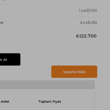
1
x
₺33.100
ye
6
x
₺8.250
₺122.700
Adet
Toplam Fiyat