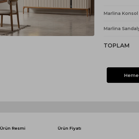
Yataklı Koltuk
Köşe Koltuk
Marlina Konsol
Modern Köşe Koltuk
Marlina Sandal
Ekonomik Köşe Koltuk
Mini Köşe Takımı
TOPLAM
Gri Köşe Takımı
Bohem Köşe Takımı
Ürün Resmi
Ürün Fiyatı