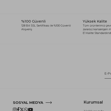
%100 Güvenli
Yüksek Kalite
128 Bit SSL Sertifikası ile %100 Güvenli
Tüm ürünlerimiz çevr
Alışveriş
zararsız kanserojen
E1 Kalite Standardında
Kurumsal
SOSYAL MEDYA