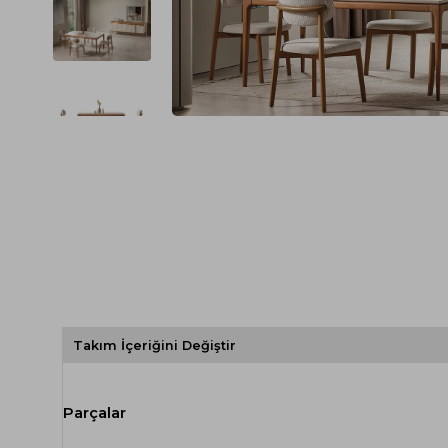
Spor Koltuk Takımı
Gri TV Ünitesi
Krem Koltuk Takımı
Beyaz TV Ünitesi
Gri Koltuk Takımı
Siyah TV Ünitesi
Büro Koltuk Takımı
Şömineli TV Ünitesi
Ev Tekstili
Dresuar
Duvar Ünitesi
TV Koltukları
Takım İçeriğini Değiştir