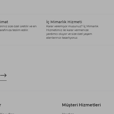
limat
İç Mimarlık Hizmeti
riniz size özel üretilir ve en
Karar veremiyor musunuz? İç Mimarlık
arafınıza teslim edilir.
Hizmetimiz ile karar vermenize
yardımcı oluyor ve size özel yaşam
alanlarınızı tasarlıyoruz.
r
Müşteri Hizmetleri