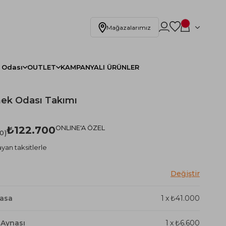
Mağazalarımız
 Odası
OUTLET
KAMPANYALI ÜRÜNLER
ek Odası Takımı
)
₺122.700
ONLINE'A ÖZEL
.0
yan taksitlerle
Masa
1
x
₺41.000
 Aynası
1
x
₺6.600