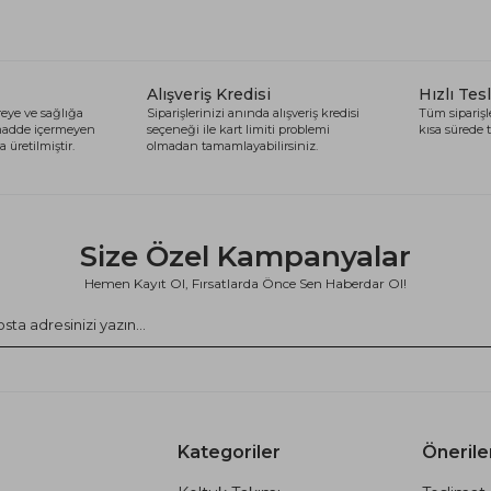
Alışveriş Kredisi
Hızlı Tes
eye ve sağlığa
Siparişlerinizi anında alışveriş kredisi
Tüm siparişle
 madde içermeyen
seçeneği ile kart limiti problemi
kısa sürede t
 üretilmiştir.
olmadan tamamlayabilirsiniz.
Size Özel Kampanyalar
Hemen Kayıt Ol, Fırsatlarda Önce Sen Haberdar Ol!
Kategoriler
Önerile