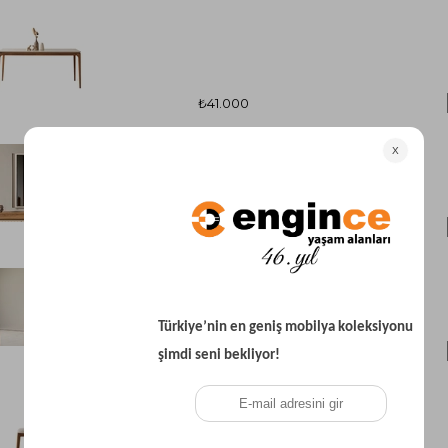
₺41.000
₺6.600
₺33.100