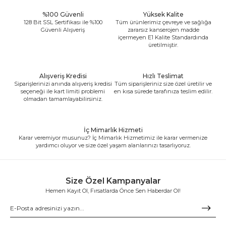
%100 Güvenli
Yüksek Kalite
128 Bit SSL Sertifikası ile %100
Tüm ürünlerimiz çevreye ve sağlığa
Güvenli Alışveriş
zararsız kanserojen madde
içermeyen E1 Kalite Standardında
üretilmiştir.
Alışveriş Kredisi
Hızlı Teslimat
Siparişlerinizi anında alışveriş kredisi
Tüm siparişleriniz size özel üretilir ve
seçeneği ile kart limiti problemi
en kısa sürede tarafınıza teslim edilir.
olmadan tamamlayabilirsiniz.
İç Mimarlık Hizmeti
Karar veremiyor musunuz? İç Mimarlık Hizmetimiz ile karar vermenize
yardımcı oluyor ve size özel yaşam alanlarınızı tasarlıyoruz.
Size Özel Kampanyalar
Hemen Kayıt Ol, Fırsatlarda Önce Sen Haberdar Ol!