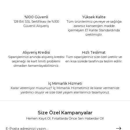
%100 Güvenli
Yüksek Kalite
128 Bit SSL Sertifikası ile %100
Tüm ürünlerimiz çevreye ve sağlığa
Güvenli Alışveriş
zararsız kanserojen madde
içermeyen E1 Kalite Standardında
üretilmiştir.
Alışveriş Kredisi
Hızlı Teslimat
Siparişlerinizi anında alışveriş kredisi
Tüm siparişleriniz size özel üretilir ve
seçeneği ile kart limiti problemi
en kısa sürede tarafınıza teslim edilir.
olmadan tamamlayabilirsiniz.
İç Mimarlık Hizmeti
Karar veremiyor musunuz? İç Mimarlık Hizmetimiz ile karar vermenize
yardımcı oluyor ve size özel yaşam alanlarınızı tasarlıyoruz.
Size Özel Kampanyalar
Hemen Kayıt Ol, Fırsatlarda Önce Sen Haberdar Ol!