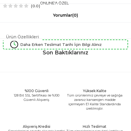
ONLINE'A ÖZEL
0.0
Yorumlar
(0)
Ürün Özellikleri
Daha Erken Teslimat Tarihi İçin Bilgi Alınız
Son Baktıklarınız
%100 Güvenli
Yüksek Kalite
128 Bit SSL Sertifikası ile %100
Tüm ürünlerimiz çevreye ve sağlığa
Güvenli Alışveriş
zararsız kanserojen madde
içermeyen E1 Kalite Standardında
üretilmiştir.
Alışveriş Kredisi
Hızlı Teslimat
Siparişlerinizi anında alışveriş kredisi
Tüm siparişleriniz size özel üretilir ve