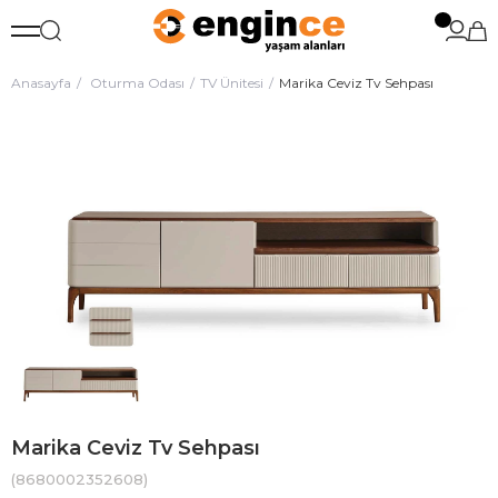
Anasayfa
Oturma Odası
TV Ünitesi
Marika Ceviz Tv Sehpası
Marika Ceviz Tv Sehpası
(8680002352608)