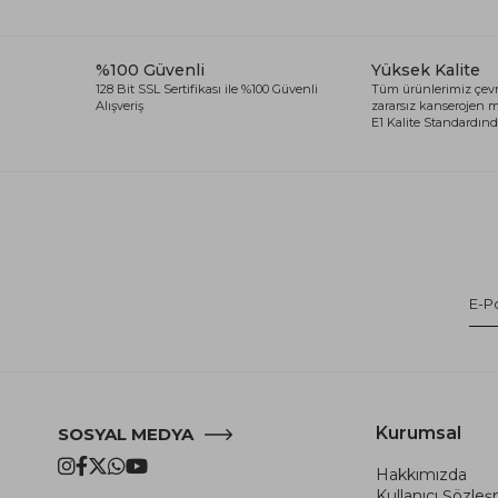
%100 Güvenli
Yüksek Kalite
128 Bit SSL Sertifikası ile %100 Güvenli
Tüm ürünlerimiz çevr
Alışveriş
zararsız kanserojen
E1 Kalite Standardında
Kurumsal
SOSYAL MEDYA
Hakkımızda
Kullanıcı Şözle