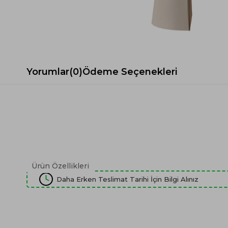
Spor Koltuk Takımı
Gri TV Ünitesi
Krem Koltuk Takımı
Beyaz TV Ünitesi
Gri Koltuk Takımı
Siyah TV Ünitesi
Büro Koltuk Takımı
Şömineli TV Ünitesi
Ev Tekstili
Dresuar
Yorumlar
(0)
Ödeme Seçenekleri
Duvar Ünitesi
TV Koltukları
Ürün Özellikleri
Daha Erken Teslimat Tarihi İçin Bilgi Alınız