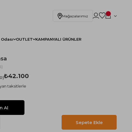
Mağazalarımız
 Odası
OUTLET
KAMPANYALI ÜRÜNLER
asa
6)
₺42.100
.0
yan taksitlerle