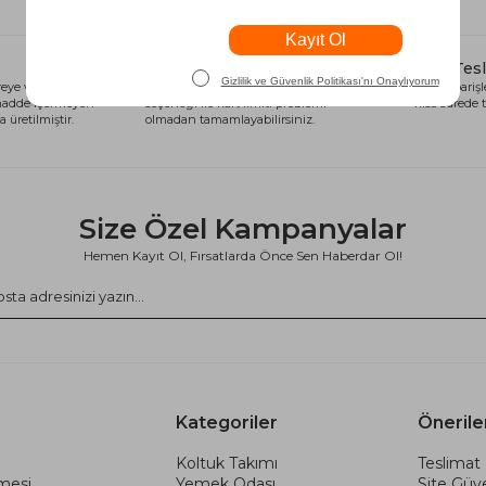
Alışveriş Kredisi
Hızlı Tes
eye ve sağlığa
Siparişlerinizi anında alışveriş kredisi
Tüm siparişle
 madde içermeyen
seçeneği ile kart limiti problemi
kısa sürede t
 üretilmiştir.
olmadan tamamlayabilirsiniz.
Size Özel Kampanyalar
Hemen Kayıt Ol, Fırsatlarda Önce Sen Haberdar Ol!
Kategoriler
Önerile
Koltuk Takımı
Teslimat 
şmesi
Yemek Odası
Site Güve