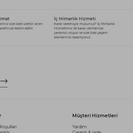
limat
İç Mimarlık Hizmeti
riniz size özel üretilir ve en
Karar veremiyor musunuz? İç Mimarlık
arafınıza teslim edilir.
Hizmetimiz ile karar vermenize
yardımcı oluyor ve size özel yaşam
alanlarınızı tasarlıyoruz.
r
Müşteri Hizmetleri
Koşulları
Yardım
nliği
Garanti & İade