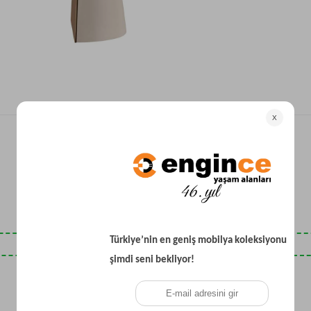
Yataklı Koltuk
Köşe Koltuk
Modern Köşe Koltuk
Ekonomik Köşe Koltuk
Mini Köşe Takımı
Gri Köşe Takımı
Bohem Köşe Takımı
Son Baktıklarınız