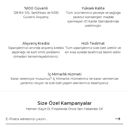
%100 Güvenli
Yüksek Kalite
128 Bit SSL Sertifikası ile %100
Tüm ürünlerimiz çevreye ve sağlığa
Güvenli Alışveriş
zararsız kanserojen madde
içermeyen E1 Kalite Standardında
üretilmiştir.
Alışveriş Kredisi
Hızlı Teslimat
Siparişlerinizi anında alışveriş kredisi
Tüm siparişleriniz size özel üretilir ve
seçeneği ile kart limiti problemi
en kısa sürede tarafınıza teslim edilir.
olmadan tamamlayabilirsiniz.
İç Mimarlık Hizmeti
Karar veremiyor musunuz? İç Mimarlık Hizmetimiz ile karar vermenize
yardımcı oluyor ve size özel yaşam alanlarınızı tasarlıyoruz.
Size Özel Kampanyalar
Hemen Kayıt Ol, Fırsatlarda Önce Sen Haberdar Ol!