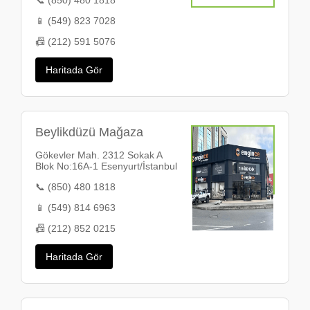
📞 (850) 480 1818
📱 (549) 823 7028
📠 (212) 591 5076
Haritada Gör
Beylikdüzü Mağaza
Gökevler Mah. 2312 Sokak A
Blok No:16A-1 Esenyurt/İstanbul
📞 (850) 480 1818
📱 (549) 814 6963
📠 (212) 852 0215
Haritada Gör