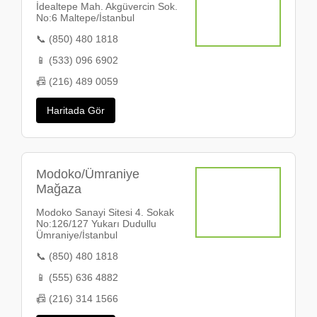
İdealtepe Mah. Akgüvercin Sok.
No:6 Maltepe/İstanbul
📞 (850) 480 1818
📱 (533) 096 6902
📠 (216) 489 0059
Haritada Gör
Modoko/Ümraniye
Mağaza
Modoko Sanayi Sitesi 4. Sokak
No:126/127 Yukarı Dudullu
Ümraniye/İstanbul
📞 (850) 480 1818
📱 (555) 636 4882
📠 (216) 314 1566