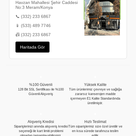
Havzan Mahallesi Şehir Caddesi
No:3 Meram/Konya
📞 (332) 233 6867
📱 (533) 489 7746
📠 (332) 233 6867
Haritada Gör
%100 Güvenli
Yüksek Kalite
128 Bit SSL Sertifikası ile %100
Tüm ürünlerimiz çevreye ve sağlığa
Güvenli Alışveriş
zararsız kanserojen madde
içermeyen E1 Kalite Standardında
üretilmiştir.
Alışveriş Kredisi
Hızlı Teslimat
Siparişlerinizi anında alışveriş kredisi
Tüm siparişleriniz size özel üretilir ve
seçeneği ile kart limiti problemi
en kısa sürede tarafınıza teslim
olmadan tamamlayabilirsiniz.
edilir.