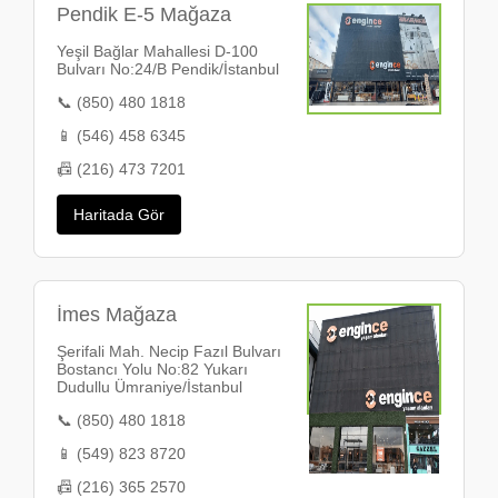
Pendik E-5 Mağaza
Yeşil Bağlar Mahallesi D-100
Bulvarı No:24/B Pendik/İstanbul
📞 (850) 480 1818
📱 (546) 458 6345
📠 (216) 473 7201
Haritada Gör
İmes Mağaza
Şerifali Mah. Necip Fazıl Bulvarı
Bostancı Yolu No:82 Yukarı
Dudullu Ümraniye/İstanbul
📞 (850) 480 1818
📱 (549) 823 8720
📠 (216) 365 2570