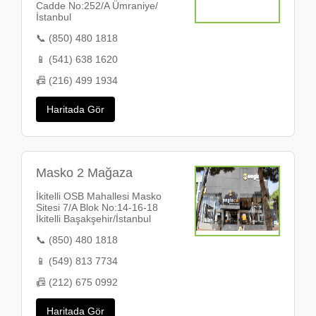
Cadde No:252/A Ümraniye/
İstanbul
📞 (850) 480 1818
📱 (541) 638 1620
📠 (216) 499 1934
Haritada Gör
Masko 2 Mağaza
İkitelli OSB Mahallesi Masko
Sitesi 7/A Blok No:14-16-18
İkitelli Başakşehir/İstanbul
📞 (850) 480 1818
📱 (549) 813 7734
📠 (212) 675 0992
Haritada Gör