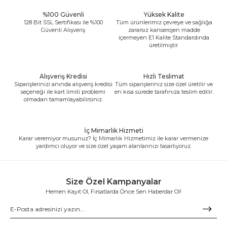
%100 Güvenli
Yüksek Kalite
128 Bit SSL Sertifikası ile %100
Tüm ürünlerimiz çevreye ve sağlığa
Güvenli Alışveriş
zararsız kanserojen madde
içermeyen E1 Kalite Standardında
üretilmiştir.
Alışveriş Kredisi
Hızlı Teslimat
Siparişlerinizi anında alışveriş kredisi
Tüm siparişleriniz size özel üretilir ve
seçeneği ile kart limiti problemi
en kısa sürede tarafınıza teslim edilir.
olmadan tamamlayabilirsiniz.
İç Mimarlık Hizmeti
Karar veremiyor musunuz? İç Mimarlık Hizmetimiz ile karar vermenize
yardımcı oluyor ve size özel yaşam alanlarınızı tasarlıyoruz.
Size Özel Kampanyalar
Hemen Kayıt Ol, Fırsatlarda Önce Sen Haberdar Ol!