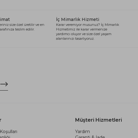
limat
İç Mimarlık Hizmeti
riniz size özel üretilir ve en
Karar veremiyor musunuz? İç Mimarlık
arafınıza teslim edilir.
Hizmetimiz ile karar vermenize
yardımcı oluyor ve size özel yaşam
alanlarınızı tasarlıyoruz.
r
Müşteri Hizmetleri
Koşulları
Yardım
nliği
Garanti & İade