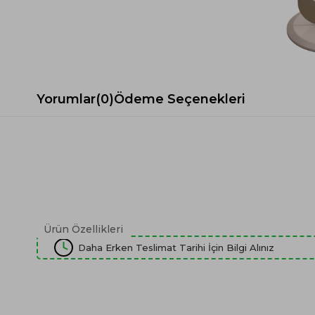
Spor Koltuk Takımı
Gri TV Ünitesi
Krem Koltuk Takımı
Beyaz TV Ünitesi
Gri Koltuk Takımı
Siyah TV Ünitesi
Büro Koltuk Takımı
Şömineli TV Ünitesi
Ev Tekstili
Dresuar
Yorumlar
(0)
Ödeme Seçenekleri
Duvar Ünitesi
TV Koltukları
Ürün Özellikleri
Daha Erken Teslimat Tarihi İçin Bilgi Alınız