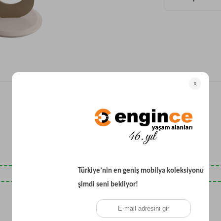
Yataklı Koltuk
Köşe Koltuk
Modern Köşe Koltuk
Ekonomik Köşe Koltuk
Mini Köşe Takımı
Gri Köşe Takımı
Bohem Köşe Takımı
Son Baktıklarınız