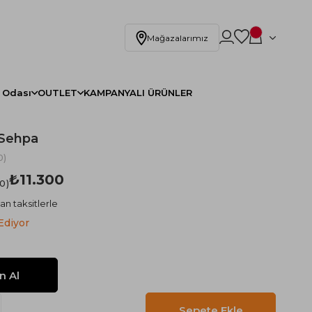
Mağazalarımız
 Odası
OUTLET
KAMPANYALI ÜRÜNLER
Sehpa
0)
₺11.300
.0
an taksitlerle
Ediyor