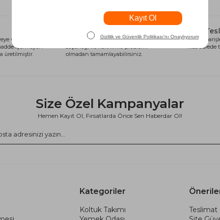
Alışveriş Kredisi
Hızlı Tes
eye ve sağlığa
Siparişlerinizi anında alışveriş kredisi
Tüm siparişle
 madde içermeyen
seçeneği ile kart limiti problemi
kısa sürede t
 üretilmiştir.
olmadan tamamlayabilirsiniz.
Size Özel Kampanyalar
Hemen Kayıt Ol, Fırsatlarda Önce Sen Haberdar Ol!
Kategoriler
Önerile
Koltuk Takımı
Teslimat 
şmesi
Yemek Odası
Site Güve