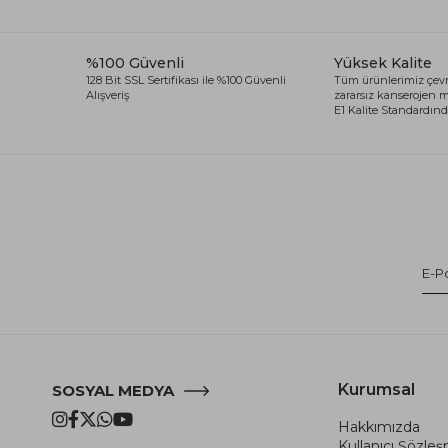
%100 Güvenli
Yüksek Kalite
128 Bit SSL Sertifikası ile %100 Güvenli
Tüm ürünlerimiz çevr
Alışveriş
zararsız kanserojen
E1 Kalite Standardında
Kurumsal
SOSYAL MEDYA
Hakkımızda
Kullanıcı Şözle