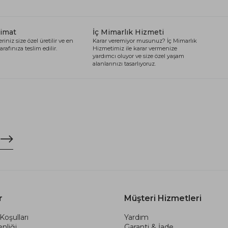
limat
İç Mimarlık Hizmeti
riniz size özel üretilir ve en
Karar veremiyor musunuz? İç Mimarlık
arafınıza teslim edilir.
Hizmetimiz ile karar vermenize
yardımcı oluyor ve size özel yaşam
alanlarınızı tasarlıyoruz.
r
Müşteri Hizmetleri
Koşulları
Yardım
nliği
Garanti & İade