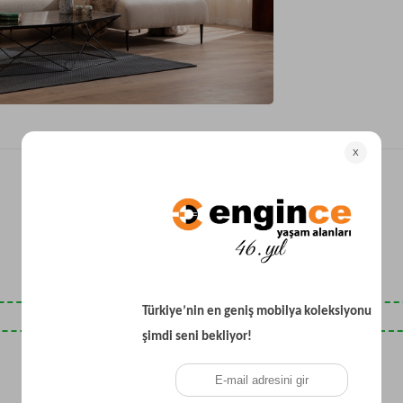
Yataklı Koltuk
Köşe Koltuk
Modern Köşe Koltuk
Ekonomik Köşe Koltuk
Mini Köşe Takımı
Gri Köşe Takımı
Bohem Köşe Takımı
Son Baktıklarınız