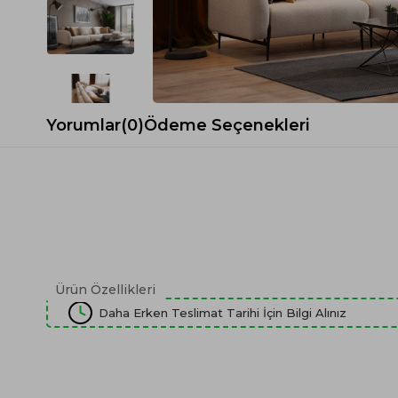
Spor Koltuk Takımı
Gri TV Ünitesi
Krem Koltuk Takımı
Beyaz TV Ünitesi
Gri Koltuk Takımı
Siyah TV Ünitesi
Büro Koltuk Takımı
Şömineli TV Ünitesi
Ev Tekstili
Dresuar
Yorumlar
(0)
Ödeme Seçenekleri
Duvar Ünitesi
TV Koltukları
Ürün Özellikleri
Daha Erken Teslimat Tarihi İçin Bilgi Alınız