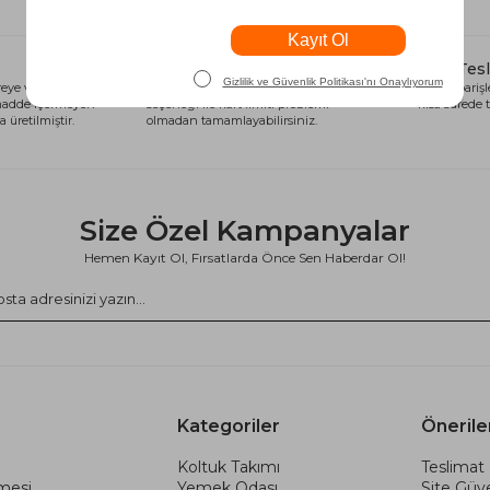
Alışveriş Kredisi
Hızlı Tes
eye ve sağlığa
Siparişlerinizi anında alışveriş kredisi
Tüm siparişle
 madde içermeyen
seçeneği ile kart limiti problemi
kısa sürede t
 üretilmiştir.
olmadan tamamlayabilirsiniz.
Size Özel Kampanyalar
Hemen Kayıt Ol, Fırsatlarda Önce Sen Haberdar Ol!
Kategoriler
Önerile
Koltuk Takımı
Teslimat 
şmesi
Yemek Odası
Site Güve