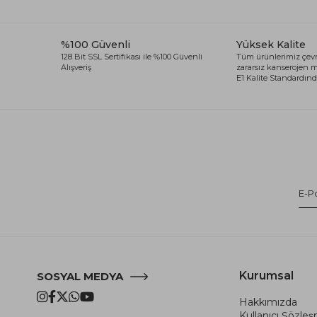
%100 Güvenli
Yüksek Kalite
128 Bit SSL Sertifikası ile %100 Güvenli
Tüm ürünlerimiz çevr
Alışveriş
zararsız kanserojen
E1 Kalite Standardında
Kurumsal
SOSYAL MEDYA
Hakkımızda
Kullanıcı Şözle