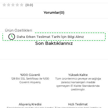
0.0
Yorumlar
(0)
Ürün Özellikleri
Daha Erken Teslimat Tarihi İçin Bilgi Alınız
Son Baktıklarınız
%100 Güvenli
Yüksek Kalite
128 Bit SSL Sertifikası ile %100
Tüm ürünlerimiz çevreye ve sağlığa
Güvenli Alışveriş
zararsız kanserojen madde
içermeyen E1 Kalite Standardında
üretilmiştir.
Alışveriş Kredisi
Hızlı Teslimat
Siparişlerinizi anında alışveriş kredisi
Tüm siparişleriniz size özel üretilir ve