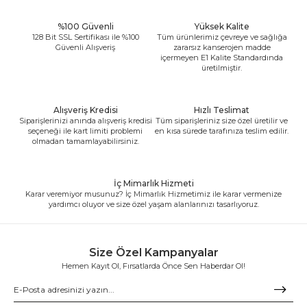
%100 Güvenli
Yüksek Kalite
128 Bit SSL Sertifikası ile %100
Tüm ürünlerimiz çevreye ve sağlığa
Güvenli Alışveriş
zararsız kanserojen madde
içermeyen E1 Kalite Standardında
üretilmiştir.
Alışveriş Kredisi
Hızlı Teslimat
Siparişlerinizi anında alışveriş kredisi
Tüm siparişleriniz size özel üretilir ve
seçeneği ile kart limiti problemi
en kısa sürede tarafınıza teslim edilir.
olmadan tamamlayabilirsiniz.
İç Mimarlık Hizmeti
Karar veremiyor musunuz? İç Mimarlık Hizmetimiz ile karar vermenize
yardımcı oluyor ve size özel yaşam alanlarınızı tasarlıyoruz.
Size Özel Kampanyalar
Hemen Kayıt Ol, Fırsatlarda Önce Sen Haberdar Ol!