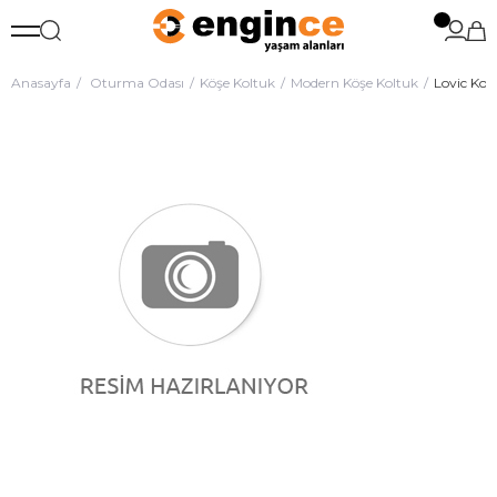
Anasayfa
Oturma Odası
Köşe Koltuk
Modern Köşe Koltuk
Lovic Kol