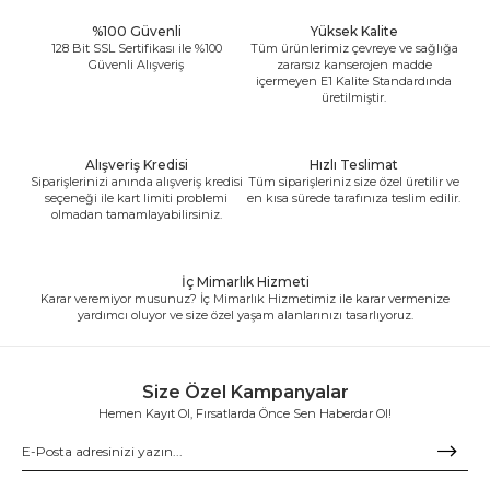
%100 Güvenli
Yüksek Kalite
128 Bit SSL Sertifikası ile %100
Tüm ürünlerimiz çevreye ve sağlığa
Güvenli Alışveriş
zararsız kanserojen madde
içermeyen E1 Kalite Standardında
üretilmiştir.
Alışveriş Kredisi
Hızlı Teslimat
Siparişlerinizi anında alışveriş kredisi
Tüm siparişleriniz size özel üretilir ve
seçeneği ile kart limiti problemi
en kısa sürede tarafınıza teslim edilir.
olmadan tamamlayabilirsiniz.
İç Mimarlık Hizmeti
Karar veremiyor musunuz? İç Mimarlık Hizmetimiz ile karar vermenize
yardımcı oluyor ve size özel yaşam alanlarınızı tasarlıyoruz.
Size Özel Kampanyalar
Hemen Kayıt Ol, Fırsatlarda Önce Sen Haberdar Ol!