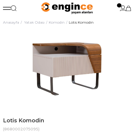
Anasayfa
Yatak Odası
Komodin
Lotis Komodin
Lotis Komodin
(8680002075095)