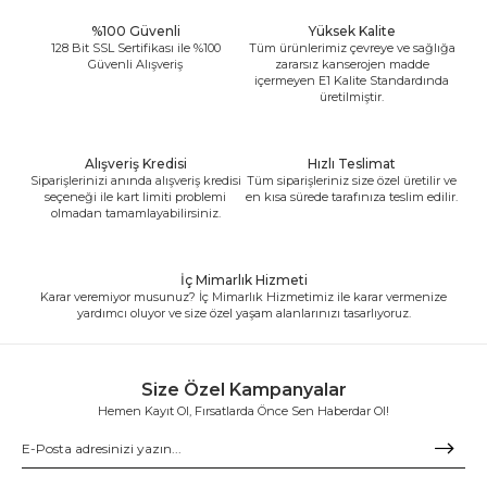
%100 Güvenli
Yüksek Kalite
128 Bit SSL Sertifikası ile %100
Tüm ürünlerimiz çevreye ve sağlığa
Güvenli Alışveriş
zararsız kanserojen madde
içermeyen E1 Kalite Standardında
üretilmiştir.
Alışveriş Kredisi
Hızlı Teslimat
Siparişlerinizi anında alışveriş kredisi
Tüm siparişleriniz size özel üretilir ve
seçeneği ile kart limiti problemi
en kısa sürede tarafınıza teslim edilir.
olmadan tamamlayabilirsiniz.
İç Mimarlık Hizmeti
Karar veremiyor musunuz? İç Mimarlık Hizmetimiz ile karar vermenize
yardımcı oluyor ve size özel yaşam alanlarınızı tasarlıyoruz.
Size Özel Kampanyalar
Hemen Kayıt Ol, Fırsatlarda Önce Sen Haberdar Ol!