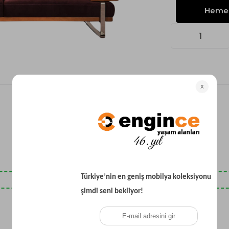
Yataklı Koltuk
Köşe Koltuk
Modern Köşe Koltuk
Ekonomik Köşe Koltuk
Mini Köşe Takımı
Gri Köşe Takımı
Bohem Köşe Takımı
Son Baktıklarınız