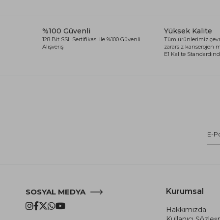
%100 Güvenli
Yüksek Kalite
128 Bit SSL Sertifikası ile %100 Güvenli
Tüm ürünlerimiz çevr
Alışveriş
zararsız kanserojen
E1 Kalite Standardında
Kurumsal
SOSYAL MEDYA
Hakkımızda
Kullanıcı Şözle