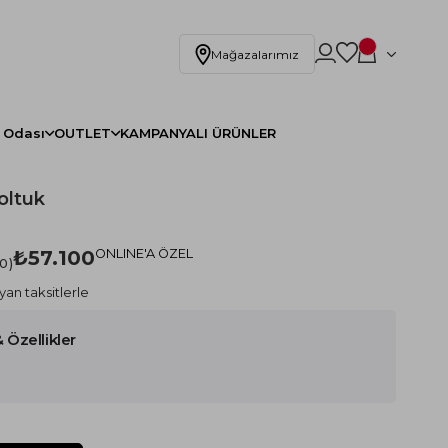
Mağazalarımız
 Odası
OUTLET
KAMPANYALI ÜRÜNLER
oltuk
)
₺57.100
ONLINE'A ÖZEL
.0
yan taksitlerle