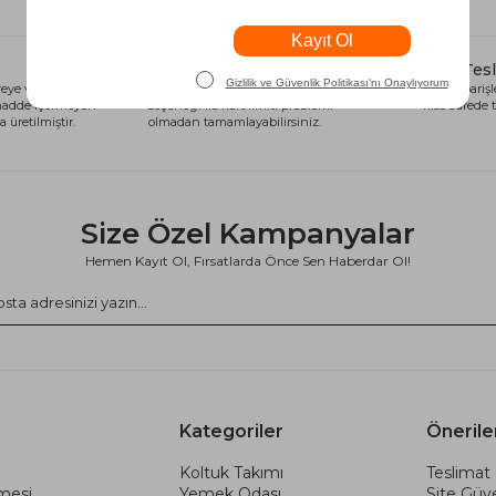
Alışveriş Kredisi
Hızlı Tes
eye ve sağlığa
Siparişlerinizi anında alışveriş kredisi
Tüm siparişle
 madde içermeyen
seçeneği ile kart limiti problemi
kısa sürede t
 üretilmiştir.
olmadan tamamlayabilirsiniz.
Size Özel Kampanyalar
Hemen Kayıt Ol, Fırsatlarda Önce Sen Haberdar Ol!
Kategoriler
Önerile
Koltuk Takımı
Teslimat 
şmesi
Yemek Odası
Site Güve