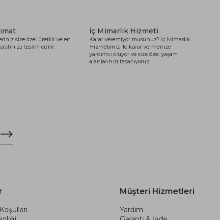
limat
İç Mimarlık Hizmeti
riniz size özel üretilir ve en
Karar veremiyor musunuz? İç Mimarlık
arafınıza teslim edilir.
Hizmetimiz ile karar vermenize
yardımcı oluyor ve size özel yaşam
alanlarınızı tasarlıyoruz.
r
Müşteri Hizmetleri
Koşulları
Yardım
nliği
Garanti & İade