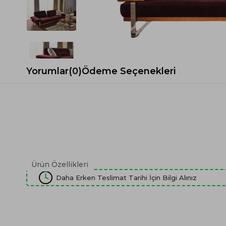
Spor Koltuk Takımı
Gri TV Ünitesi
Krem Koltuk Takımı
Beyaz TV Ünitesi
Gri Koltuk Takımı
Siyah TV Ünitesi
Büro Koltuk Takımı
Şömineli TV Ünitesi
Ev Tekstili
Dresuar
Yorumlar
(0)
Ödeme Seçenekleri
Duvar Ünitesi
TV Koltukları
Ürün Özellikleri
Daha Erken Teslimat Tarihi İçin Bilgi Alınız