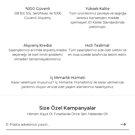
%100 Güvenli
Yüksek Kalite
128 Bit SSL Sertifikası ile %100
Tüm ürünlerimiz çevreye ve sağlığa
Güvenli Alışveriş
zararsız kanserojen madde
içermeyen E1 Kalite Standardında
üretilmiştir.
Alışveriş Kredisi
Hızlı Teslimat
Siparişlerinizi anında alışveriş kredisi
Tüm siparişleriniz size özel üretilir ve
seçeneği ile kart limiti problemi
en kısa sürede tarafınıza teslim edilir.
olmadan tamamlayabilirsiniz.
İç Mimarlık Hizmeti
Karar veremiyor musunuz? İç Mimarlık Hizmetimiz ile karar vermenize
yardımcı oluyor ve size özel yaşam alanlarınızı tasarlıyoruz.
Size Özel Kampanyalar
Hemen Kayıt Ol, Fırsatlarda Önce Sen Haberdar Ol!