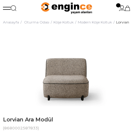
Anasayfa
Oturma Odası
Köşe Koltuk
Modern Köşe Koltuk
Lorvian A
Lorvian Ara Modül
(8680002587833)