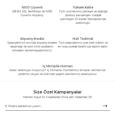
%100 Güvenli
Yüksek Kalite
128 Bit SSL Sertifikası ile %100
Tüm ürünlerimiz çevreye ve sağlığa
Güvenli Alışveriş
zararsız kanserojen madde
içermeyen E1 Kalite Standardında
üretilmiştir.
Alışveriş Kredisi
Hızlı Teslimat
Siparişlerinizi anında alışveriş kredisi
Tüm siparişleriniz size özel üretilir ve
seçeneği ile kart limiti problemi
en kısa sürede tarafınıza teslim edilir.
olmadan tamamlayabilirsiniz.
İç Mimarlık Hizmeti
Karar veremiyor musunuz? İç Mimarlık Hizmetimiz ile karar vermenize
yardımcı oluyor ve size özel yaşam alanlarınızı tasarlıyoruz.
Size Özel Kampanyalar
Hemen Kayıt Ol, Fırsatlarda Önce Sen Haberdar Ol!