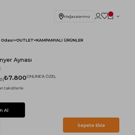
Mağazalarımız
 Odası
OUTLET
KAMPANYALI ÜRÜNLER
nyer Aynası
)
₺7.800
ONLINE'A ÖZEL
.0
n taksitlerle