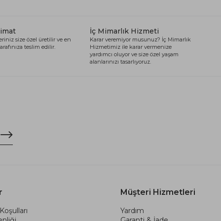
limat
İç Mimarlık Hizmeti
riniz size özel üretilir ve en
Karar veremiyor musunuz? İç Mimarlık
arafınıza teslim edilir.
Hizmetimiz ile karar vermenize
yardımcı oluyor ve size özel yaşam
alanlarınızı tasarlıyoruz.
r
Müşteri Hizmetleri
Koşulları
Yardım
nliği
Garanti & İade