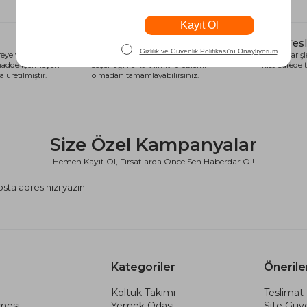
Alışveriş Kredisi
Hızlı Tes
eye ve sağlığa
Siparişlerinizi anında alışveriş kredisi
Tüm siparişle
 madde içermeyen
seçeneği ile kart limiti problemi
kısa sürede t
 üretilmiştir.
olmadan tamamlayabilirsiniz.
Size Özel Kampanyalar
Hemen Kayıt Ol, Fırsatlarda Önce Sen Haberdar Ol!
Kategoriler
Önerile
Koltuk Takımı
Teslimat 
şmesi
Yemek Odası
Site Güve