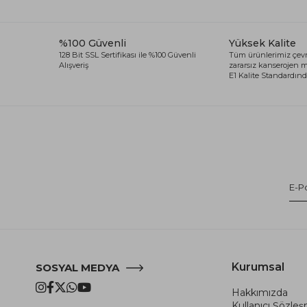
%100 Güvenli
Yüksek Kalite
128 Bit SSL Sertifikası ile %100 Güvenli
Tüm ürünlerimiz çevr
Alışveriş
zararsız kanserojen
E1 Kalite Standardında
Kurumsal
SOSYAL MEDYA
Hakkımızda
Kullanıcı Şözle