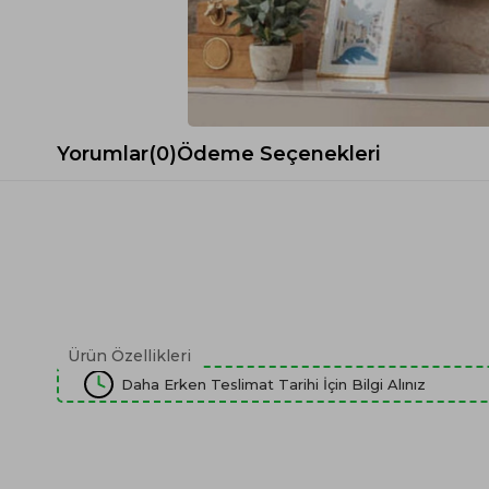
Spor Koltuk Takımı
Gri TV Ünitesi
Krem Koltuk Takımı
Beyaz TV Ünitesi
Gri Koltuk Takımı
Siyah TV Ünitesi
Büro Koltuk Takımı
Şömineli TV Ünitesi
Ev Tekstili
Dresuar
Yorumlar
(0)
Ödeme Seçenekleri
Duvar Ünitesi
TV Koltukları
Ürün Özellikleri
Daha Erken Teslimat Tarihi İçin Bilgi Alınız