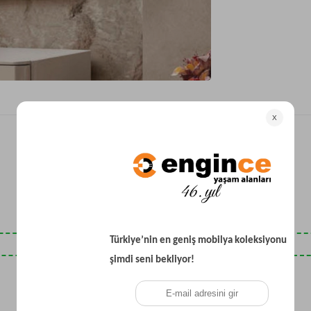
Yataklı Koltuk
Köşe Koltuk
Modern Köşe Koltuk
Ekonomik Köşe Koltuk
Mini Köşe Takımı
Gri Köşe Takımı
Bohem Köşe Takımı
Son Baktıklarınız