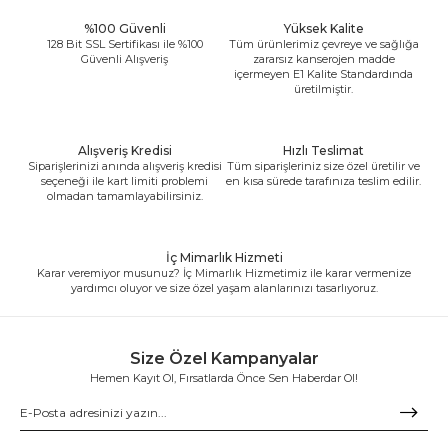
%100 Güvenli
Yüksek Kalite
128 Bit SSL Sertifikası ile %100
Tüm ürünlerimiz çevreye ve sağlığa
Güvenli Alışveriş
zararsız kanserojen madde
içermeyen E1 Kalite Standardında
üretilmiştir.
Alışveriş Kredisi
Hızlı Teslimat
Siparişlerinizi anında alışveriş kredisi
Tüm siparişleriniz size özel üretilir ve
seçeneği ile kart limiti problemi
en kısa sürede tarafınıza teslim edilir.
olmadan tamamlayabilirsiniz.
İç Mimarlık Hizmeti
Karar veremiyor musunuz? İç Mimarlık Hizmetimiz ile karar vermenize
yardımcı oluyor ve size özel yaşam alanlarınızı tasarlıyoruz.
Size Özel Kampanyalar
Hemen Kayıt Ol, Fırsatlarda Önce Sen Haberdar Ol!