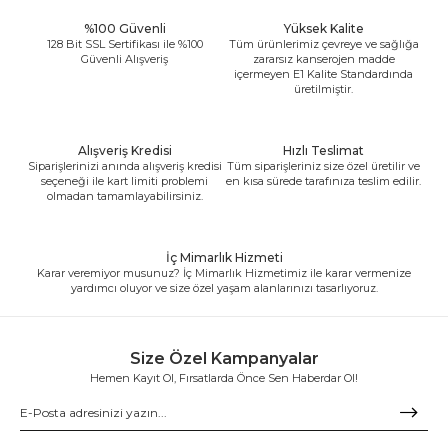
%100 Güvenli
Yüksek Kalite
128 Bit SSL Sertifikası ile %100
Tüm ürünlerimiz çevreye ve sağlığa
Güvenli Alışveriş
zararsız kanserojen madde
içermeyen E1 Kalite Standardında
üretilmiştir.
Alışveriş Kredisi
Hızlı Teslimat
Siparişlerinizi anında alışveriş kredisi
Tüm siparişleriniz size özel üretilir ve
seçeneği ile kart limiti problemi
en kısa sürede tarafınıza teslim edilir.
olmadan tamamlayabilirsiniz.
İç Mimarlık Hizmeti
Karar veremiyor musunuz? İç Mimarlık Hizmetimiz ile karar vermenize
yardımcı oluyor ve size özel yaşam alanlarınızı tasarlıyoruz.
Size Özel Kampanyalar
Hemen Kayıt Ol, Fırsatlarda Önce Sen Haberdar Ol!